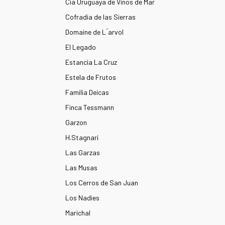
Cia Uruguaya de Vinos de Mar
Cofradia de las Sierras
Domaine de L ́arvol
El Legado
Estancia La Cruz
Estela de Frutos
Familia Deicas
Finca Tessmann
Garzon
H.Stagnari
Las Garzas
Las Musas
Los Cerros de San Juan
Los Nadies
Marichal