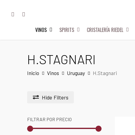
Skip
FACEBOOK
INSTAGRAM
to
main
VINOS
SPIRITS
CRISTALERÍA RIEDEL
content
Hit enter to search or ESC to close
H.STAGNARI
Inicio
Vinos
Uruguay
H.Stagnari
Hide
Filters
FILTRAR POR PRECIO