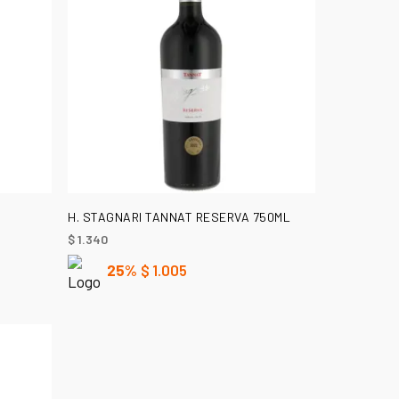
AÑADIR AL CARRITO
H. STAGNARI TANNAT RESERVA 750ML
$
1.340
25%
$
1.005