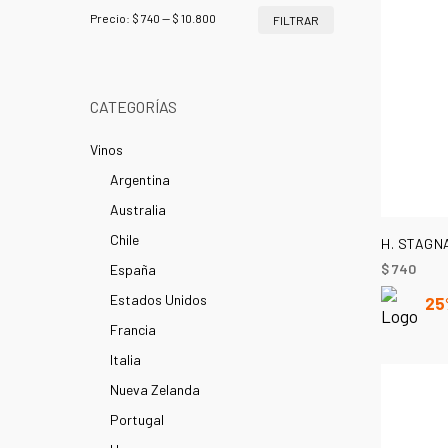
Precio
Precio
Precio:
$ 740
—
$ 10.800
FILTRAR
mínimo
máximo
CATEGORÍAS
Vinos
Argentina
Australia
Chile
H. STAGN
$
740
España
Estados Unidos
25
Francia
Italia
Nueva Zelanda
Portugal