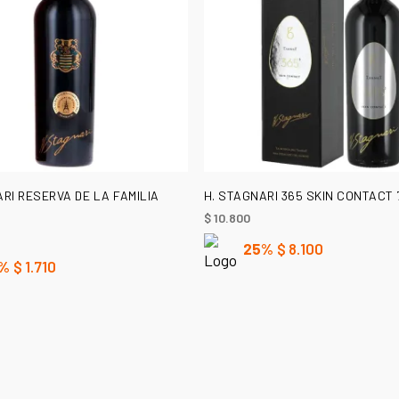
AÑADIR AL CARRITO
AÑADIR AL CARRITO
RI RESERVA DE LA FAMILIA
H. STAGNARI 365 SKIN CONTACT
$
10.800
25%
$
8.100
%
$
1.710