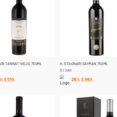
AÑADIR AL CARRITO
AÑADIR AL CARRITO
ARI TANNAT VIEJO 750ML
H. STAGNARI DAYMAN 750ML
$
1.280
%
$
555
25%
$
960