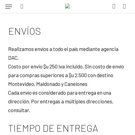
Menu
Skip
Menu
to
search
account
main
ENVÍOS
content
Realizamos envíos a todo el país mediante agencia
DAC.
Costo por envio $u 250 iva incluido. Sin costo de envío
para compras superiores a $u 2.500 con destino
Montevideo, Maldonado y Canelones
Cada envío es considerado para entrega en una
dirección. Por entregas a múltiples direcciones,
consultar.
TIEMPO DE ENTREGA