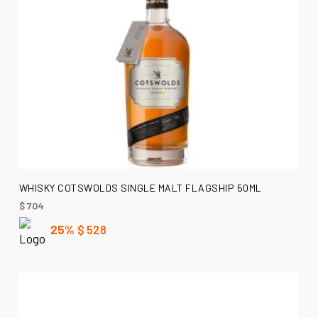
LEER MÁS
WHISKY COTSWOLDS SINGLE MALT FLAGSHIP 50ML
$
704
25%
$
528