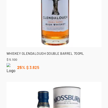
AÑADIR AL CARRITO
WHISKEY GLENDALOUGH DOUBLE BARREL 700ML
$
5.100
25%
$
3.825