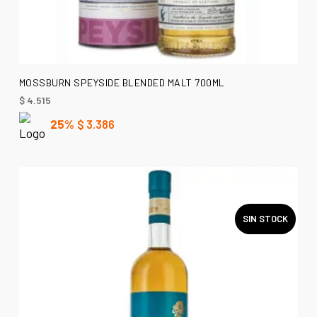
LEER MÁS
MOSSBURN SPEYSIDE BLENDED MALT 700ML
$
4.515
25%
$
3.386
SIN STOCK