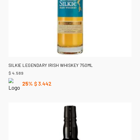
LEER MÁS
SILKIE LEGENDARY IRISH WHISKEY 750ML
$
4.589
25%
$
3.442