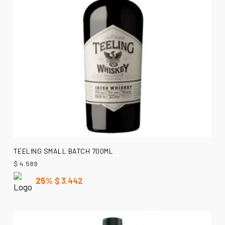
AÑADIR AL CARRITO
TEELING SMALL BATCH 700ML
$
4.589
25%
$
3.442