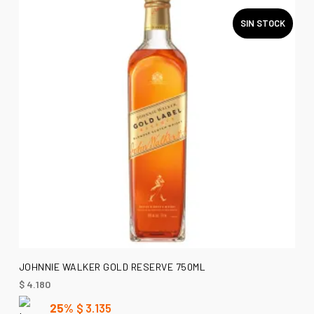
SIN STOCK
LEER MÁS
JOHNNIE WALKER GOLD RESERVE 750ML
$
4.180
25%
$
3.135