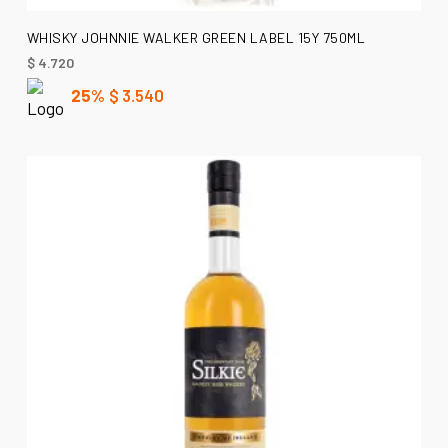
AÑADIR AL CARRITO
WHISKY JOHNNIE WALKER GREEN LABEL 15Y 750ML
$
4.720
25%
$
3.540