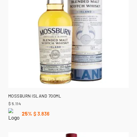
AÑADIR AL CARRITO
MOSSBURN ISLAND 700ML
$
5.114
25%
$
3.836