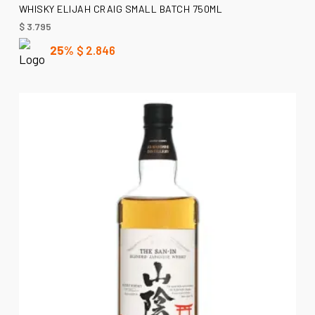
AÑADIR AL CARRITO
WHISKY ELIJAH CRAIG SMALL BATCH 750ML
$
3.795
25%
$
2.846