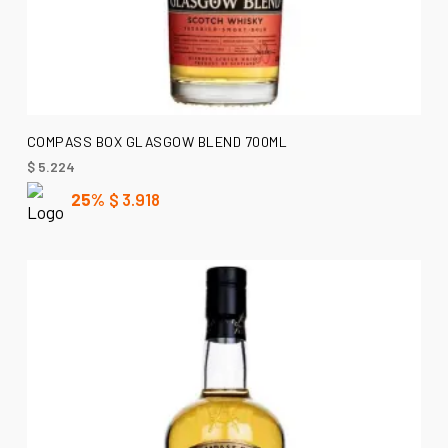
AÑADIR AL CARRITO
COMPASS BOX GLASGOW BLEND 700ML
$
5.224
25%
$
3.918