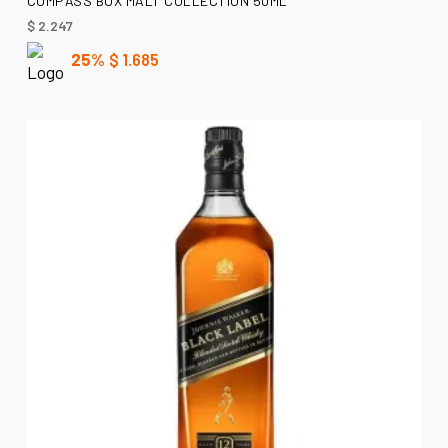
COMPASS BOX MALT COLLECTION 50ML
$
2.247
25%
$
1.685