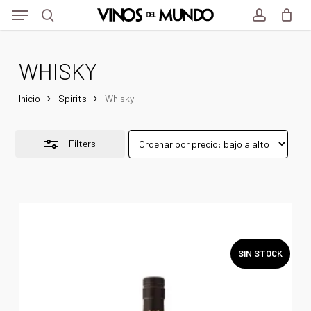
Menu
Skip
Menu
to
Close
search
account
main
Filters
WHISKY
content
Inicio
Spirits
Whisky
Filters
SIN STOCK