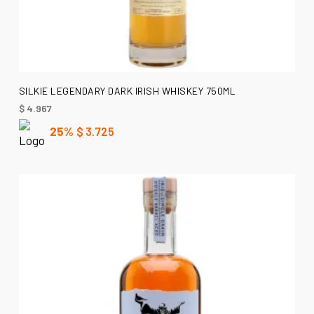
AÑADIR AL CARRITO
SILKIE LEGENDARY DARK IRISH WHISKEY 750ML
$
4.967
25%
$
3.725