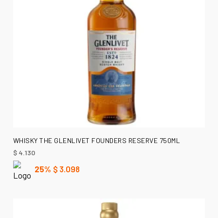
LEER MÁS
WHISKY THE GLENLIVET FOUNDERS RESERVE 750ML
$
4.130
25%
$
3.098