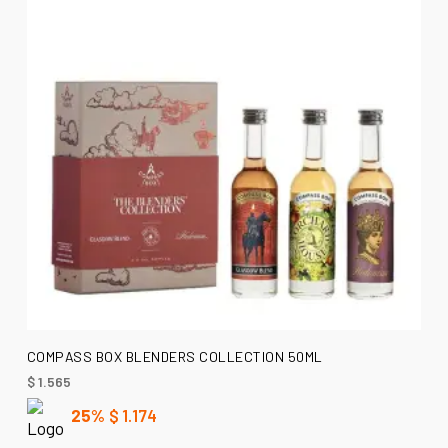
AÑADIR AL CARRITO
COMPASS BOX BLENDERS COLLECTION 50ML
$
1.565
25%
$
1.174