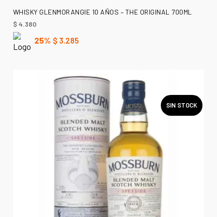
AÑADIR AL CARRITO
WHISKY GLENMORANGIE 10 AÑOS – THE ORIGINAL 700ML
$
4.380
25%
$
3.285
SIN STOCK