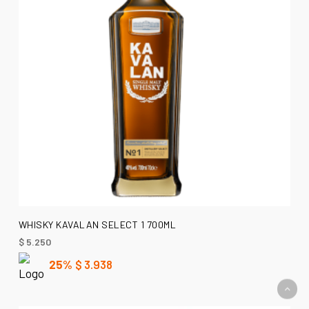
AÑADIR AL CARRITO
WHISKY KAVALAN SELECT 1 700ML
$
5.250
25%
$
3.938