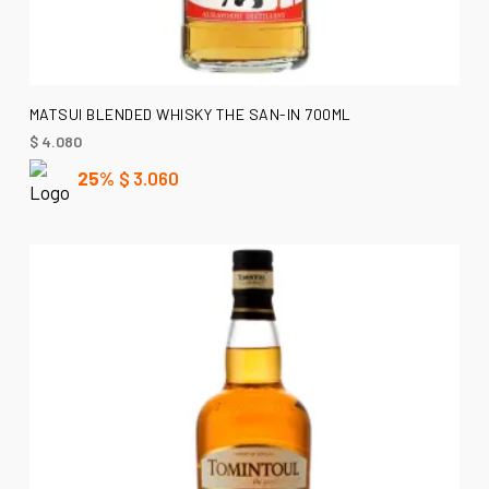
AÑADIR AL CARRITO
MATSUI BLENDED WHISKY THE SAN-IN 700ML
$
4.080
25%
$
3.060