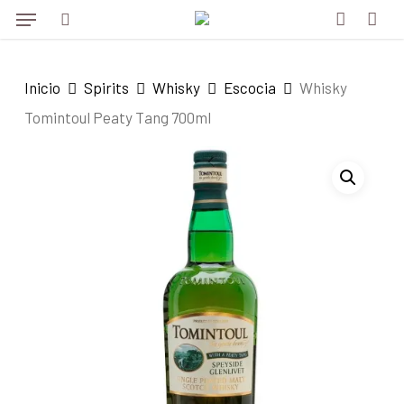
Menu
Skip
to
search
account
main
Inicio
Spirits
Whisky
Escocia
Whisky
content
Tomintoul Peaty Tang 700ml