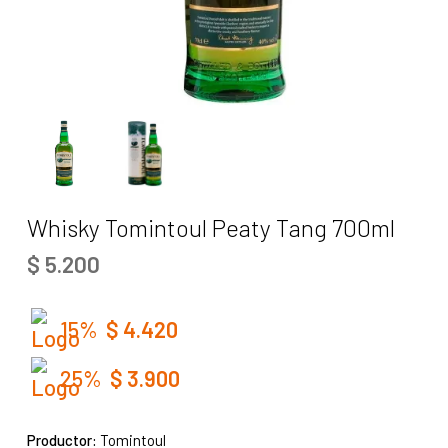
Whisky Tomintoul Peaty Tang 700ml
$
5.200
15%
$
4.420
25%
$
3.900
Productor:
Tomintoul