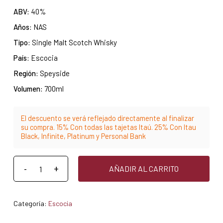
ABV:
40%
Años:
NAS
Tipo:
Single Malt Scotch Whisky
País:
Escocia
Región:
Speyside
Volumen:
700ml
El descuento se verá reflejado directamente al finalizar
su compra. 15% Con todas las tajetas Itaú. 25% Con Itau
Black, Infinite, Platinum y Personal Bank
AÑADIR AL CARRITO
Categoría:
Escocia