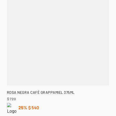
AÑADIR AL CARRITO
ROSA NEGRA CAFÉ GRAPPAMIEL 375ML
$
720
25%
$
540