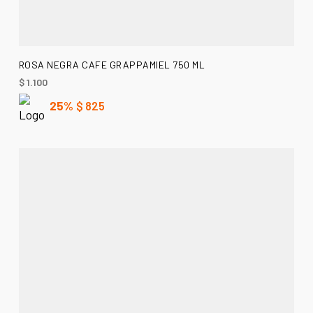
AÑADIR AL CARRITO
ROSA NEGRA CAFE GRAPPAMIEL 750 ML
$
1.100
25%
$
825