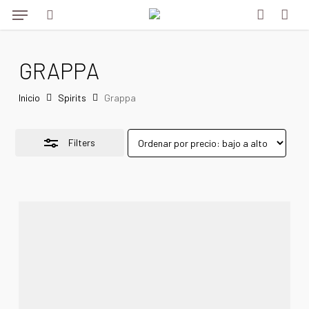
Menu
Skip
to
Close
search
account
main
Filters
GRAPPA
content
Inicio
Spirits
Grappa
Filters