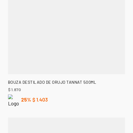
AÑADIR AL CARRITO
BOUZA DESTILADO DE ORUJO TANNAT 500ML
$
1.870
25%
$
1.403