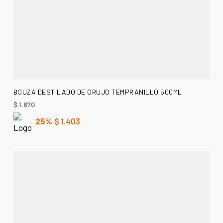
AÑADIR AL CARRITO
BOUZA DESTILADO DE ORUJO TEMPRANILLO 500ML
$
1.870
25%
$
1.403