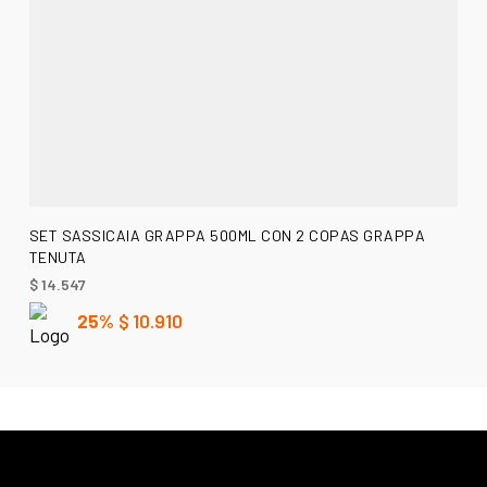
LEER MÁS
SET SASSICAIA GRAPPA 500ML CON 2 COPAS GRAPPA
TENUTA
$
14.547
25%
$
10.910