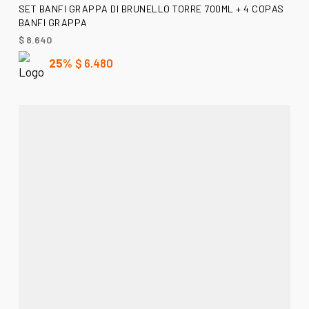
AÑADIR AL CARRITO
SET BANFI GRAPPA DI BRUNELLO TORRE 700ML + 4 COPAS
BANFI GRAPPA
$
8.640
25%
$
6.480