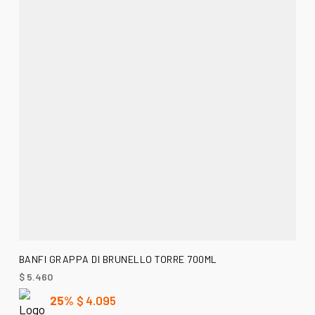
AÑADIR AL CARRITO
BANFI GRAPPA DI BRUNELLO TORRE 700ML
$
5.460
25%
$
4.095