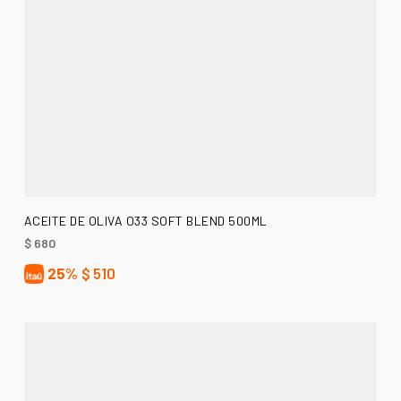
AÑADIR AL CARRITO
ACEITE DE OLIVA O33 SOFT BLEND 500ML
$
680
25%
$
510