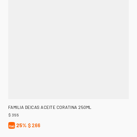
AÑADIR AL CARRITO
FAMILIA DEICAS ACEITE CORATINA 250ML
$
355
25%
$
266