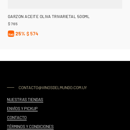
AÑADIR AL CARRITO
GARZON ACEITE OLIVA TRIVARIETAL 500ML
$
765
25%
$
574
CONTACTO@VINOSDELMUNDO.COM.UY
NUESTRAS TIENDAS
ENVÍOS Y PICKUP
CONTACTO
TÉRMINOS Y CONDICIONES