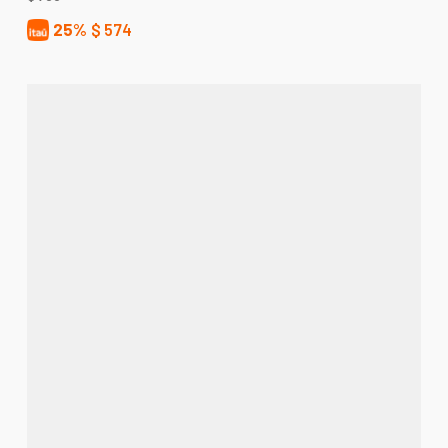
25%
$
574