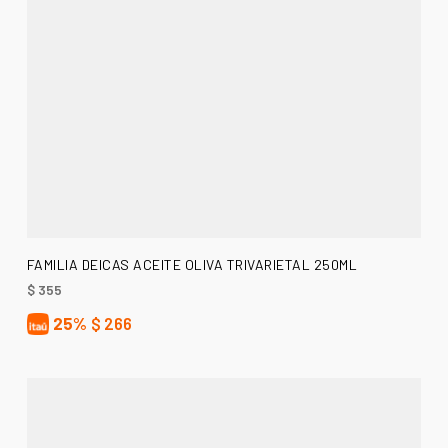
AÑADIR AL CARRITO
FAMILIA DEICAS ACEITE OLIVA TRIVARIETAL 250ML
$
355
25%
$
266