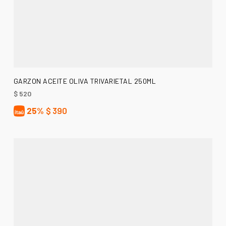
AÑADIR AL CARRITO
GARZON ACEITE OLIVA TRIVARIETAL 250ML
$
520
25%
$
390