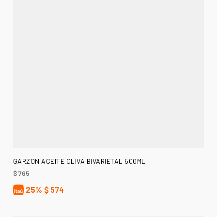
AÑADIR AL CARRITO
GARZON ACEITE OLIVA BIVARIETAL 500ML
$
765
25%
$
574