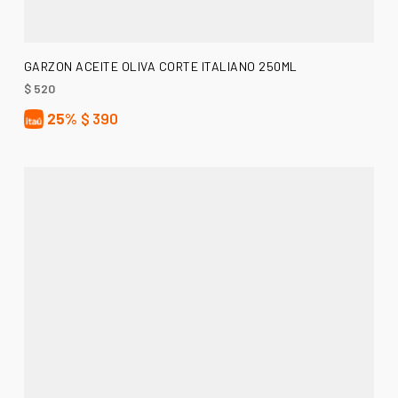
AÑADIR AL CARRITO
GARZON ACEITE OLIVA CORTE ITALIANO 250ML
$
520
25%
$
390