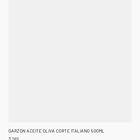
AÑADIR AL CARRITO
GARZON ACEITE OLIVA CORTE ITALIANO 500ML
$
765