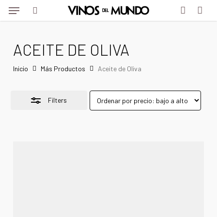
Menu
Skip
to
Close
search
account
main
Filters
ACEITE DE OLIVA
content
Inicio
Más Productos
Aceite de Oliva
Filters