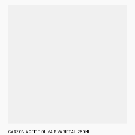
AÑADIR AL CARRITO
GARZON ACEITE OLIVA BIVARIETAL 250ML