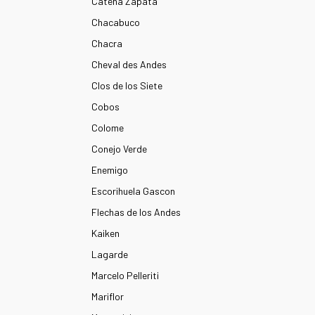
Catena Zapata
Chacabuco
Chacra
Cheval des Andes
Clos de los Siete
Cobos
Colome
Conejo Verde
Enemigo
Escorihuela Gascon
Flechas de los Andes
Kaiken
Lagarde
Marcelo Pelleriti
Mariflor