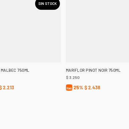
SIN STOCK
LEER MÁS
AÑADIR AL CARRITO
 MALBEC 750ML
MARIFLOR PINOT NOIR 750ML
$
3.250
$
2.213
25%
$
2.438