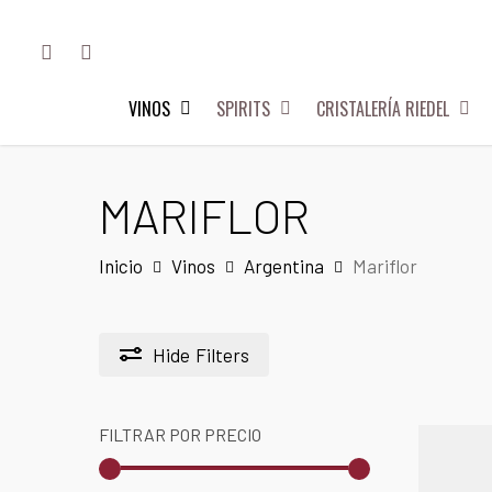
Skip
FACEBOOK
INSTAGRAM
to
main
VINOS
SPIRITS
CRISTALERÍA RIEDEL
content
Hit enter to search or ESC to close
MARIFLOR
Inicio
Vinos
Argentina
Mariflor
Hide
Filters
FILTRAR POR PRECIO