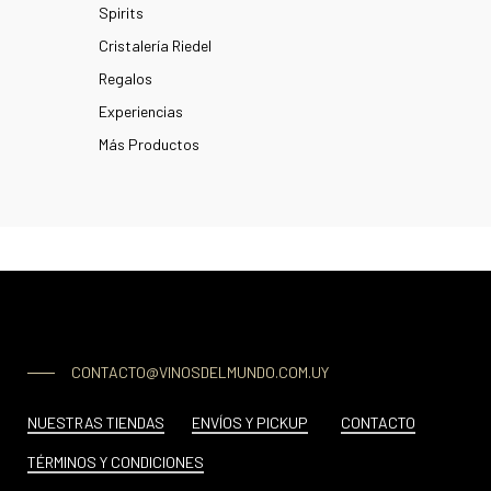
Spirits
Cristalería Riedel
Regalos
Experiencias
Más Productos
CONTACTO@VINOSDELMUNDO.COM.UY
NUESTRAS TIENDAS
ENVÍOS Y PICKUP
CONTACTO
TÉRMINOS Y CONDICIONES