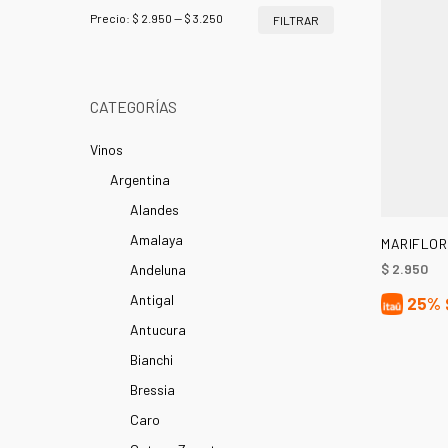
Precio
Precio
Precio:
$ 2.950
—
$ 3.250
FILTRAR
mínimo
máximo
CATEGORÍAS
Vinos
Argentina
Alandes
Amalaya
MARIFLOR
$
2.950
Andeluna
Antigal
25%
Antucura
Bianchi
Bressia
Caro