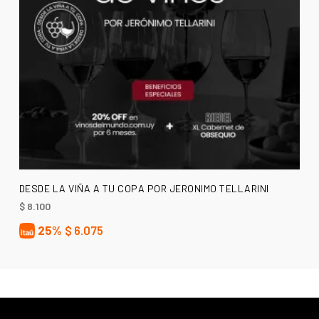
AÑADIR AL CARRITO
DESDE LA VIÑA A TU COPA POR JERONIMO TELLARINI
$
8.100
25%
$
6.075