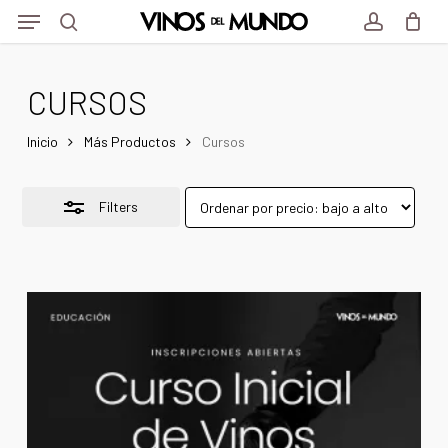
Menu
Skip
Menu
to
Close
search
account
main
Filters
CURSOS
content
Inicio
Más Productos
Cursos
Filters