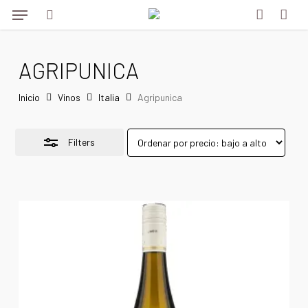
Menu
Skip
Menu
to
Close
search
account
main
Filters
AGRIPUNICA
content
Inicio
Vinos
Italia
Agripunica
Filters