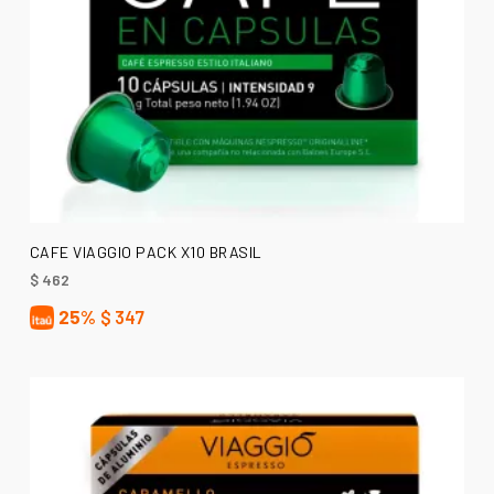
AÑADIR AL CARRITO
CAFE VIAGGIO PACK X10 BRASIL
$
462
25%
$
347