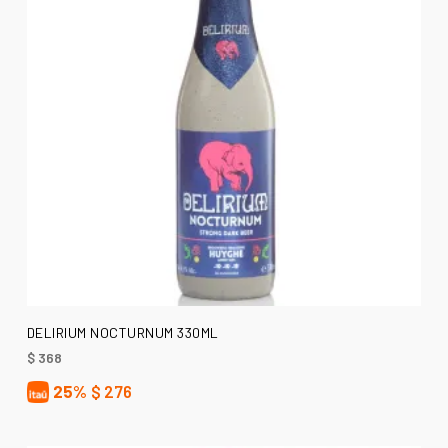
AÑADIR AL CARRITO
DELIRIUM NOCTURNUM 330ML
$
368
25%
$
276