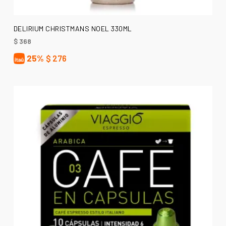
LEER MÁS
DELIRIUM CHRISTMANS NOEL 330ML
$
368
25%
$
276