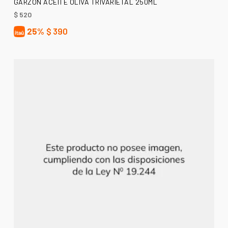
GARZON ACEITE OLIVA TRIVARIETAL 250ML
$
520
25%
$
390