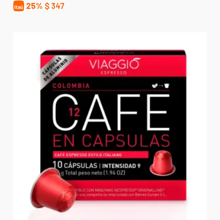
25%
$
347