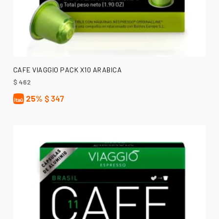
AÑADIR AL CARRITO
CAFE VIAGGIO PACK X10 ARABICA
$
462
25%
$
347