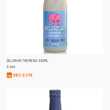
LEER MÁS
DELIRIUM TREMENS 330ML
$
368
25%
$
276