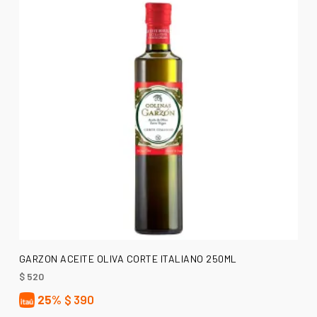
AÑADIR AL CARRITO
GARZON ACEITE OLIVA CORTE ITALIANO 250ML
$
520
25%
$
390