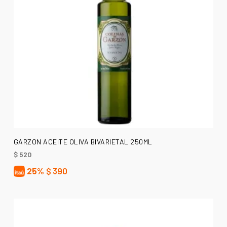
AÑADIR AL CARRITO
GARZON ACEITE OLIVA BIVARIETAL 250ML
$
520
25%
$
390