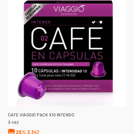
AÑADIR AL CARRITO
CAFE VIAGGIO PACK X10 INTENSO
$
462
25%
$
347