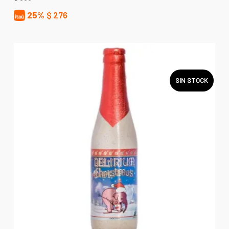
25%
$
276
SIN STOCK