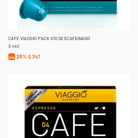
AÑADIR AL CARRITO
CAFE VIAGGIO PACK X10 DESCAFEINADO
$
462
25%
$
347