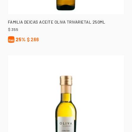
AÑADIR AL CARRITO
FAMILIA DEICAS ACEITE OLIVA TRIVARIETAL 250ML
$
355
25%
$
266