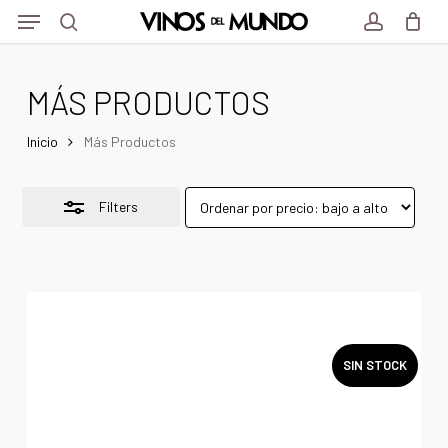
Menu
Skip
Menu
to
Close
search
account
main
Filters
MÁS PRODUCTOS
content
Inicio
Más Productos
Filters
SIN STOCK