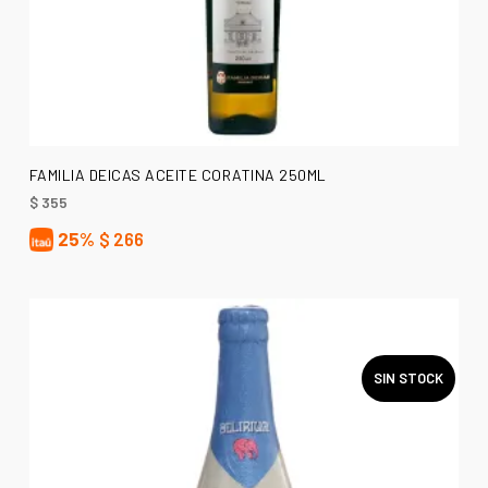
AÑADIR AL CARRITO
FAMILIA DEICAS ACEITE CORATINA 250ML
$
355
25%
$
266
SIN STOCK