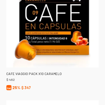
AÑADIR AL CARRITO
CAFE VIAGGIO PACK X10 CARAMELO
$
462
25%
$
347