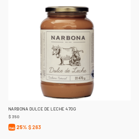
AÑADIR AL CARRITO
NARBONA DULCE DE LECHE 470G
$
350
25%
$
263