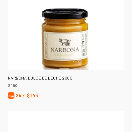
LEER MÁS
NARBONA DULCE DE LECHE 200G
$
190
25%
$
143