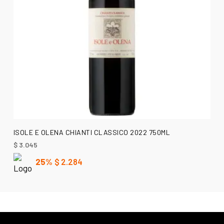
AÑADIR AL CARRITO
ISOLE E OLENA CHIANTI CLASSICO 2022 750ML
$
3.045
25%
$
2.284