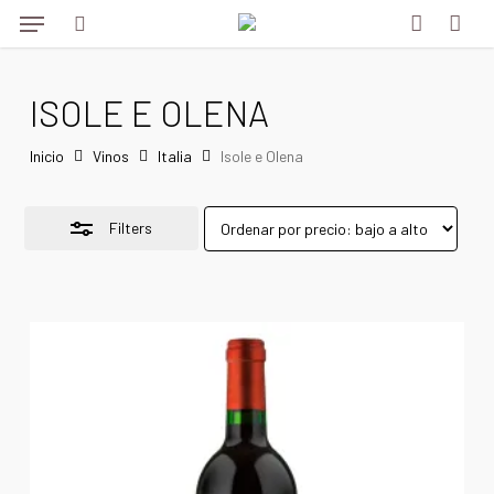
Menu
Skip
Menu
to
Close
search
account
main
Filters
ISOLE E OLENA
content
Inicio
Vinos
Italia
Isole e Olena
Filters