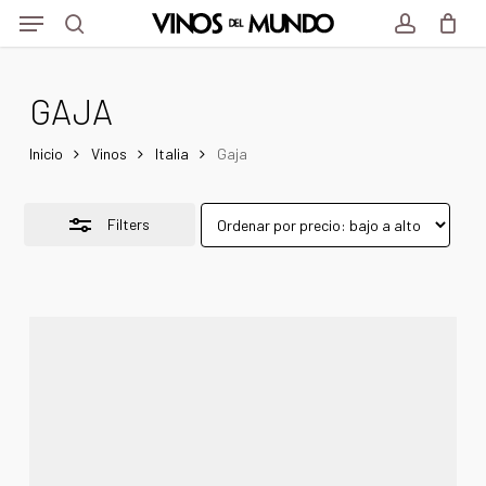
Menu
Skip
to
Close
search
account
main
Filters
GAJA
content
Inicio
Vinos
Italia
Gaja
Filters