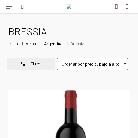
Menu
Skip
Menu
to
Close
search
account
main
Filters
BRESSIA
content
Inicio
Vinos
Argentina
Bressia
Filters