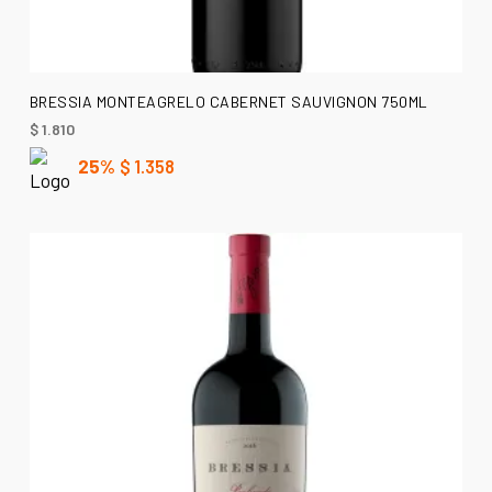
AÑADIR AL CARRITO
BRESSIA MONTEAGRELO CABERNET SAUVIGNON 750ML
$
1.810
25%
$
1.358