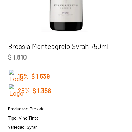
Bressia Monteagrelo Syrah 750ml
$
1.810
15%
$
1.539
25%
$
1.358
Productor:
Bressia
Tipo:
Vino Tinto
Variedad:
Syrah