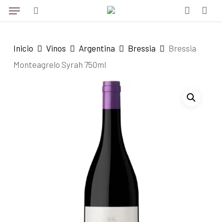
Menu
Skip
to
search
account
main
Inicio
Vinos
Argentina
Bressia
Bressia
content
Monteagrelo Syrah 750ml