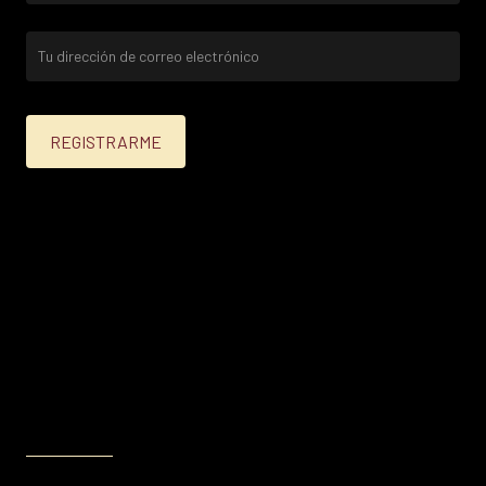
25% menos para las tarjetas de crédito Platinum,
Infinite, Black y tarjetas de crédito y débito de
Personal Bank.
15% menos para las demás tarjetas de crédito y las
tarjetas de débito volar.
Condiciones en
itau.com.uy