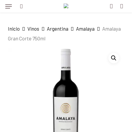
Menu
Skip
to
search
account
main
Inicio
Vinos
Argentina
Amalaya
Amalaya
content
Gran Corte 750ml