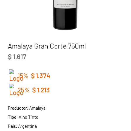
Amalaya Gran Corte 750ml
$
1.617
15%
$
1.374
25%
$
1.213
Productor:
Amalaya
Tipo:
Vino Tinto
País:
Argentina