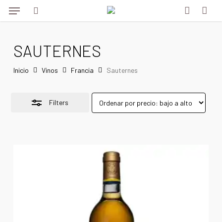
Menu
Skip
Menu
to
Close
search
account
main
Filters
SAUTERNES
content
Inicio
Vinos
Francia
Sauternes
Filters