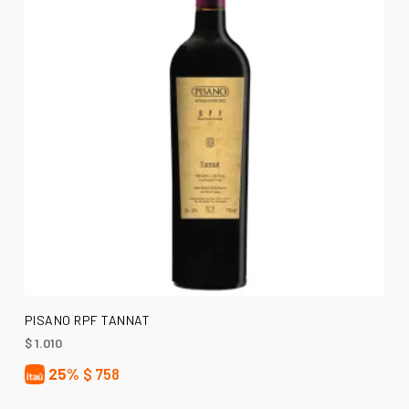
AÑADIR AL CARRITO
PISANO RPF TANNAT
$
1.010
25%
$
758