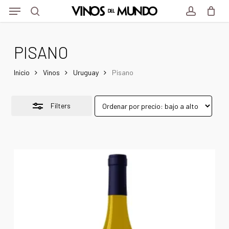
Menu
Skip
Menu
to
Close
search
account
main
Filters
PISANO
content
Inicio
Vinos
Uruguay
Pisano
Filters