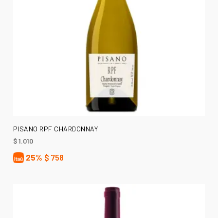
AÑADIR AL CARRITO
PISANO RPF CHARDONNAY
$
1.010
25%
$
758