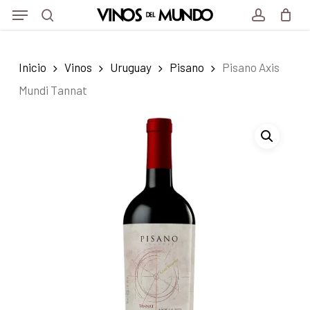
Menu
Skip
Menu
to
search
account
main
Inicio
Vinos
Uruguay
Pisano
Pisano Axis
content
Mundi Tannat