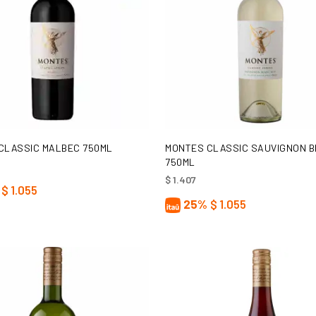
AÑADIR AL CARRITO
AÑADIR AL CARRITO
CLASSIC MALBEC 750ML
MONTES CLASSIC SAUVIGNON 
750ML
$
1.407
$
1.055
25%
$
1.055