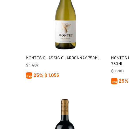
AÑADIR AL CARRITO
MONTES CLASSIC CHARDONNAY 750ML
MONTES 
750ML
$
1.407
$
1.780
25%
$
1.055
25%