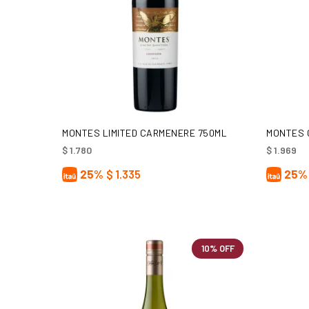
AÑADIR AL CARRITO
MONTES LIMITED CARMENERE 750ML
MONTES 
$
1.780
$
1.969
25%
$
1.335
25%
10% OFF