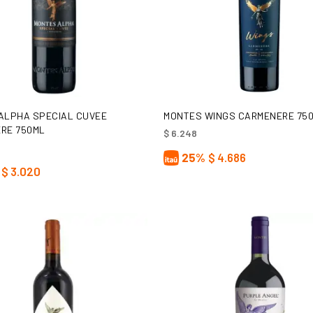
AÑADIR AL CARRITO
AÑADIR AL CARRITO
ALPHA SPECIAL CUVEE
MONTES WINGS CARMENERE 75
RE 750ML
$
6.248
25%
$
4.686
$
3.020