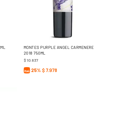
AÑADIR AL CARRITO
0ML
MONTES PURPLE ANGEL CARMENERE
2018 750ML
$
10.637
25%
$
7.978