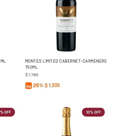
AÑADIR AL CARRITO
0ML
MONTES LIMITED CABERNET-CARMENERE
750ML
$
1.780
25%
$
1.335
0% OFF
10% OFF