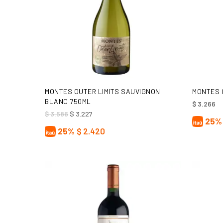
AÑADIR AL CARRITO
MONTES OUTER LIMITS SAUVIGNON
MONTES 
BLANC 750ML
$
3.266
El
El
$
3.586
$
3.227
25%
precio
precio
original
actual
25%
$
2.420
era:
es:
$ 3.586.
$ 3.227.