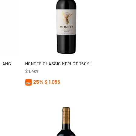
AÑADIR AL CARRITO
BLANC
MONTES CLASSIC MERLOT 750ML
$
1.407
25%
$
1.055