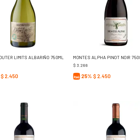
AÑADIR AL CARRITO
AÑADIR AL CARRITO
OUTER LIMITS ALBARIÑO 750ML
MONTES ALPHA PINOT NOIR 75
$
3.266
$
2.450
25%
$
2.450