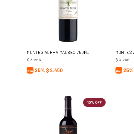
AÑADIR AL CARRITO
MONTES ALPHA MALBEC 750ML
MONTES 
$
3.266
$
3.266
25%
$
2.450
25%
10% OFF