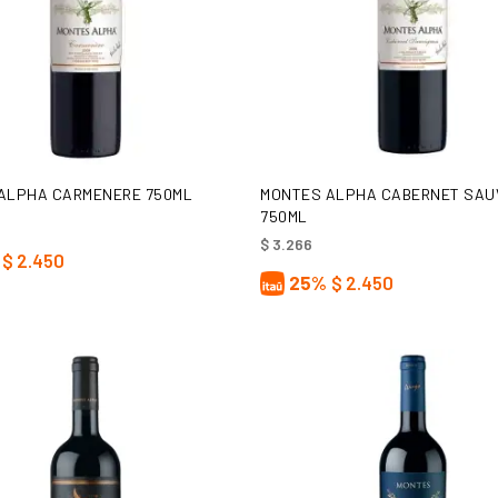
AÑADIR AL CARRITO
AÑADIR AL CARRITO
ALPHA CARMENERE 750ML
MONTES ALPHA CABERNET SAU
750ML
$
3.266
$
2.450
25%
$
2.450