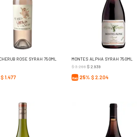
AÑADIR AL CARRITO
AÑADIR AL CARRITO
CHERUB ROSE SYRAH 750ML
MONTES ALPHA SYRAH 750ML
El
El
$
3.266
$
2.939
precio
precio
original
actual
$
1.477
25%
$
2.204
era:
es:
$ 3.266.
$ 2.939.