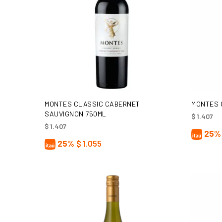
AÑADIR AL CARRITO
MONTES CLASSIC CABERNET
MONTES 
SAUVIGNON 750ML
$
1.407
$
1.407
25%
25%
$
1.055