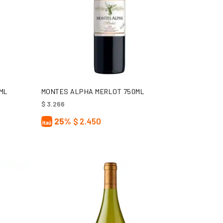
AÑADIR AL CARRITO
0ML
MONTES ALPHA MERLOT 750ML
$
3.266
25%
$
2.450