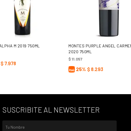
AÑADIR AL CARRITO
AÑADIR AL CARRITO
ALPHA M 2019 750ML
MONTES PURPLE ANGEL CARME
2020 750ML
$
11.057
$
7.978
25%
$
8.293
SUSCRIBITE AL NEWSLETTER