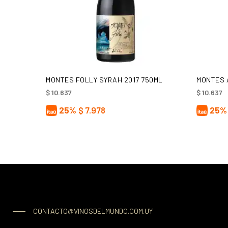
AÑADIR AL CARRITO
MONTES FOLLY SYRAH 2017 750ML
MONTES 
$
10.637
$
10.637
25%
$
7.978
25%
CONTACTO@VINOSDELMUNDO.COM.UY