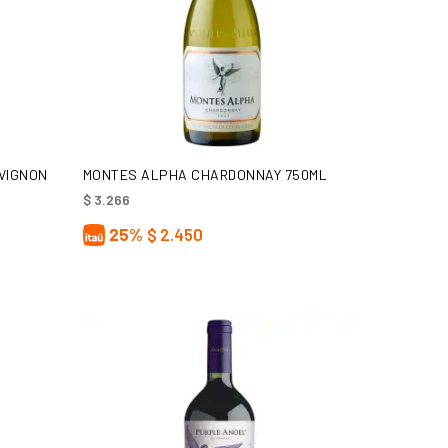
AÑADIR AL CARRITO
VIGNON
MONTES ALPHA CHARDONNAY 750ML
$
3.266
25%
$
2.450