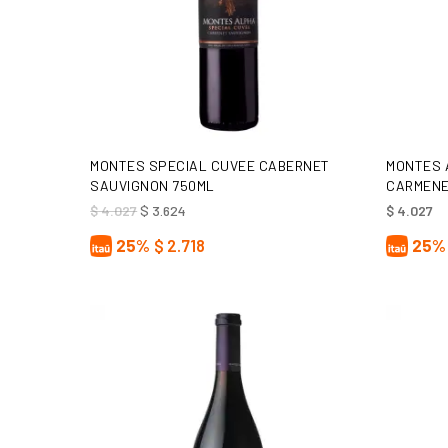
AÑADIR AL CARRITO
MONTES SPECIAL CUVEE CABERNET
MONTES 
SAUVIGNON 750ML
CARMENE
El
El
$
4.027
$
3.624
$
4.027
precio
precio
original
actual
25%
$
2.718
25%
era:
es:
$ 4.027.
$ 3.624.