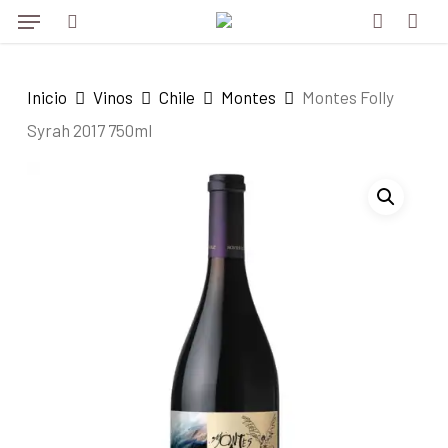
Menu
Skip
to
search
account
main
Inicio
Vinos
Chile
Montes
Montes Folly
content
Syrah 2017 750ml