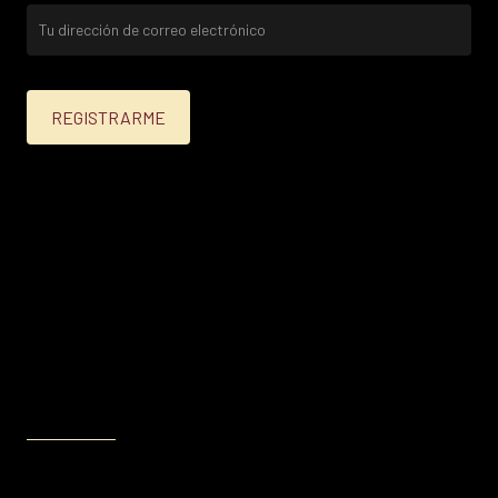
25% menos para las tarjetas de crédito Platinum,
Infinite, Black y tarjetas de crédito y débito de
Personal Bank.
15% menos para las demás tarjetas de crédito y las
tarjetas de débito volar.
Condiciones en
itau.com.uy