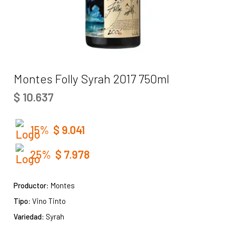
Montes Folly Syrah 2017 750ml
$
10.637
15%
$
9.041
25%
$
7.978
Productor:
Montes
Tipo:
Vino Tinto
Variedad:
Syrah