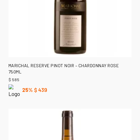
AÑADIR AL CARRITO
MARICHAL RESERVE PINOT NOIR – CHARDONNAY ROSE
750ML
$
585
25%
$
439