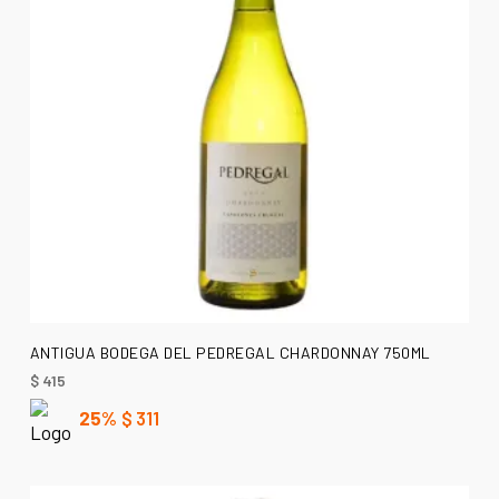
AÑADIR AL CARRITO
ANTIGUA BODEGA DEL PEDREGAL CHARDONNAY 750ML
$
415
25%
$
311