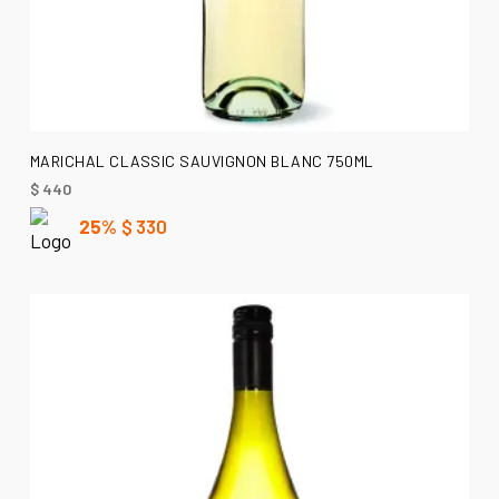
AÑADIR AL CARRITO
MARICHAL CLASSIC SAUVIGNON BLANC 750ML
$
440
25%
$
330