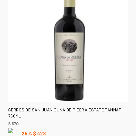
AÑADIR AL CARRITO
CERROS DE SAN JUAN CUNA DE PIEDRA ESTATE TANNAT
750ML
$
570
25%
$
428