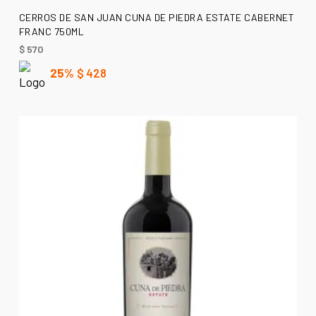
AÑADIR AL CARRITO
CERROS DE SAN JUAN CUNA DE PIEDRA ESTATE CABERNET
FRANC 750ML
$
570
25%
$
428