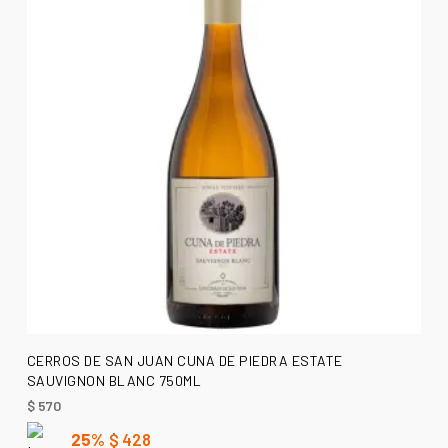
AÑADIR AL CARRITO
CERROS DE SAN JUAN CUNA DE PIEDRA ESTATE
SAUVIGNON BLANC 750ML
$
570
25%
$
428