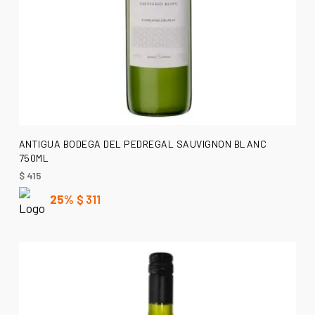
AÑADIR AL CARRITO
ANTIGUA BODEGA DEL PEDREGAL SAUVIGNON BLANC
750ML
$
415
25%
$
311