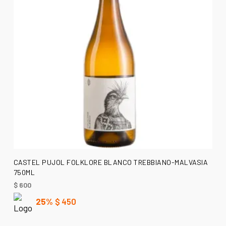
AÑADIR AL CARRITO
CASTEL PUJOL FOLKLORE BLANCO TREBBIANO-MALVASIA
750ML
$
600
25%
$
450