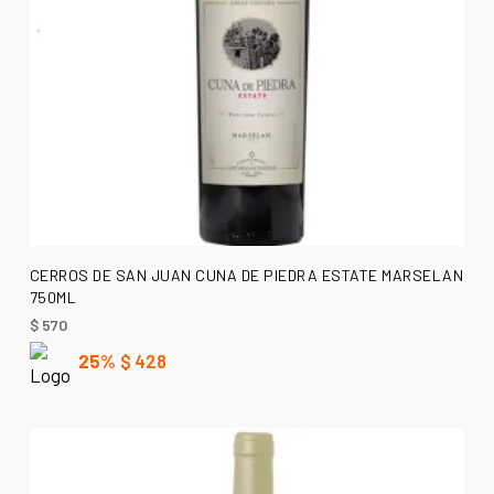
AÑADIR AL CARRITO
CERROS DE SAN JUAN CUNA DE PIEDRA ESTATE MARSELAN
750ML
$
570
25%
$
428