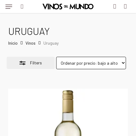
Menu
Skip
Menu
to
Close
search
account
main
Filters
URUGUAY
content
Inicio
Vinos
Uruguay
Filters