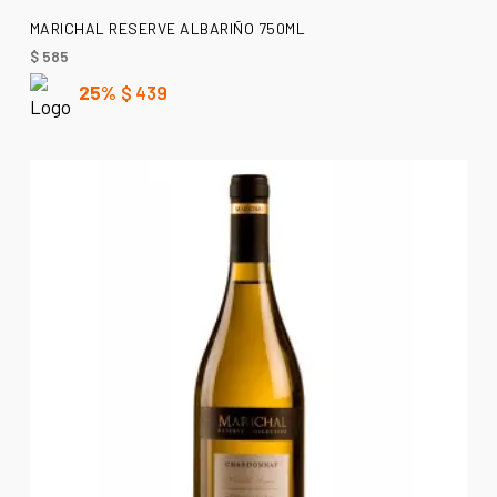
AÑADIR AL CARRITO
MARICHAL RESERVE ALBARIÑO 750ML
$
585
25%
$
439