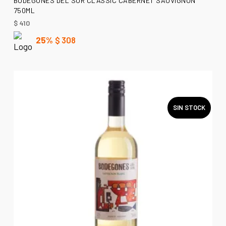
BODEGONES DEL SUR CLASSIC CABERNET SAUVIGNON
750ML
$
410
25%
$
308
SIN STOCK