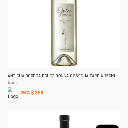
AÑADIR AL CARRITO
ANTIGUA BODEGA DOLCE DONNA COSECHA TARDIA 750ML
$
395
25%
$
296