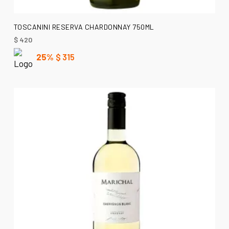
AÑADIR AL CARRITO
TOSCANINI RESERVA CHARDONNAY 750ML
$
420
25%
$
315