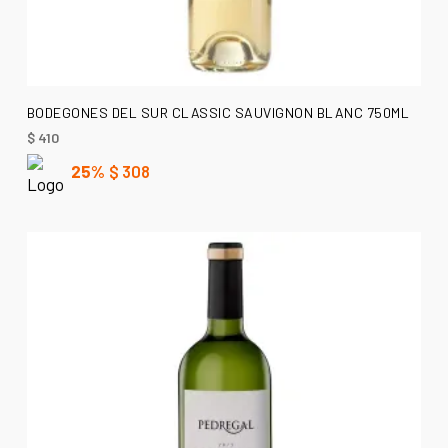
LEER MÁS
BODEGONES DEL SUR CLASSIC SAUVIGNON BLANC 750ML
$
410
25%
$
308