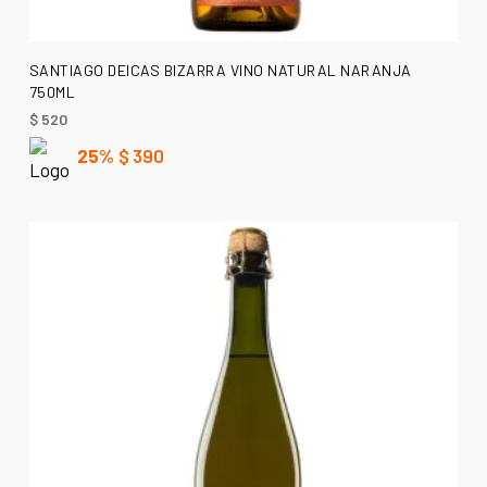
AÑADIR AL CARRITO
SANTIAGO DEICAS BIZARRA VINO NATURAL NARANJA
750ML
$
520
25%
$
390