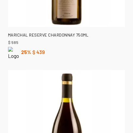
AÑADIR AL CARRITO
MARICHAL RESERVE CHARDONNAY 750ML
$
585
25%
$
439