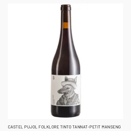
AÑADIR AL CARRITO
CASTEL PUJOL FOLKLORE TINTO TANNAT-PETIT MANSENG