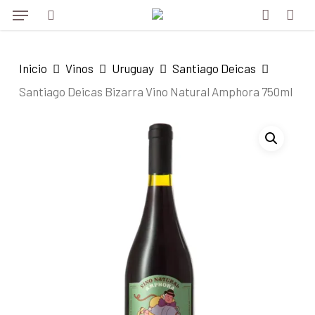
Menu
Skip
to
search
account
main
Inicio
Vinos
Uruguay
Santiago Deicas
content
Santiago Deicas Bizarra Vino Natural Amphora 750ml