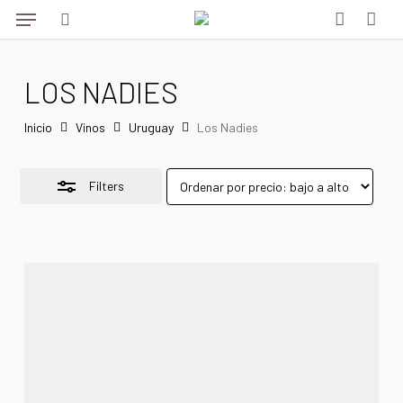
Menu
Skip
to
Close
search
account
main
Filters
LOS NADIES
content
Inicio
Vinos
Uruguay
Los Nadies
Filters