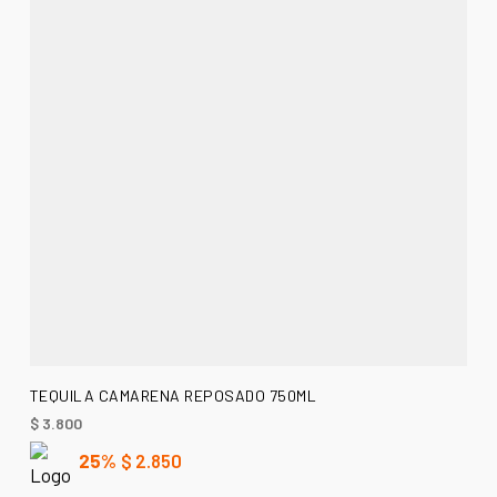
AÑADIR AL CARRITO
TEQUILA CAMARENA REPOSADO 750ML
$
3.800
25%
$
2.850