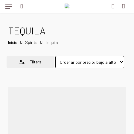
Menu
Skip
to
Close
search
account
main
Filters
TEQUILA
content
Inicio
Spirits
Tequila
Filters