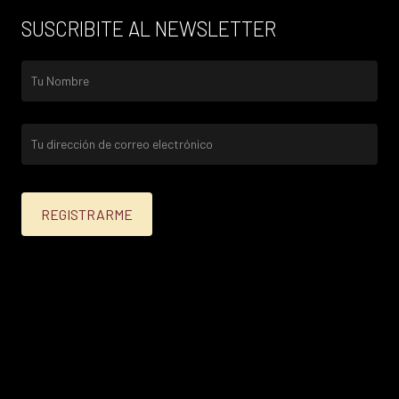
SUSCRIBITE AL NEWSLETTER
25% menos para las tarjetas de crédito Platinum,
Infinite, Black y tarjetas de crédito y débito de
Personal Bank.
15% menos para las demás tarjetas de crédito y las