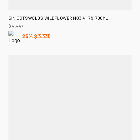
AÑADIR AL CARRITO
GIN COTSWOLDS WILDFLOWER NO3 41,7% 700ML
$
4.447
25%
$
3.335