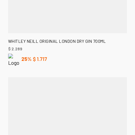
AÑADIR AL CARRITO
WHITLEY NEILL ORIGINAL LONDON DRY GIN 700ML
$
2.289
25%
$
1.717