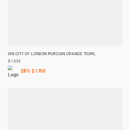
AÑADIR AL CARRITO
GIN CITY OF LONDON MURCIAN ORANGE 700ML
$
1.533
25%
$
1.150