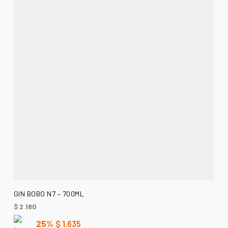
AÑADIR AL CARRITO
GIN BOBO N7 – 700ML
$
2.180
25%
$
1.635