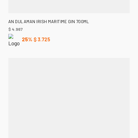
AÑADIR AL CARRITO
AN DULAMAN IRISH MARITIME GIN 700ML
$
4.967
25%
$
3.725