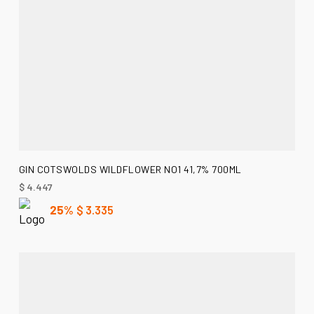
AÑADIR AL CARRITO
GIN COTSWOLDS WILDFLOWER NO1 41,7% 700ML
$
4.447
25%
$
3.335