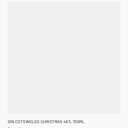
AÑADIR AL CARRITO
GIN COTSWOLDS CHRISTMAS 46% 700ML