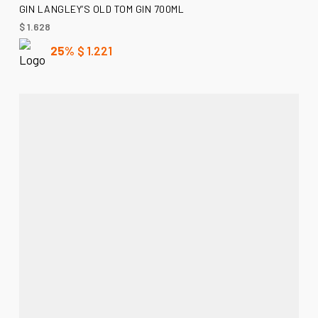
AÑADIR AL CARRITO
GIN LANGLEY’S OLD TOM GIN 700ML
$
1.628
25%
$
1.221