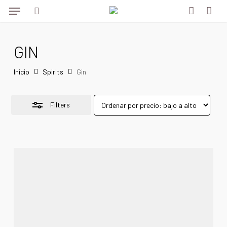
Menu
Skip
to
Close
search
account
main
Filters
GIN
content
Inicio
Spirits
Gin
Filters