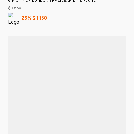
GIN CITY OF LONDON BRAZILEAN LIME 700ML
$
1.533
25%
$
1.150