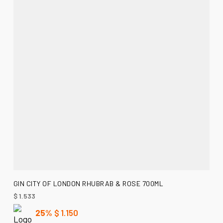
AÑADIR AL CARRITO
GIN CITY OF LONDON RHUBRAB & ROSE 700ML
$
1.533
25%
$
1.150