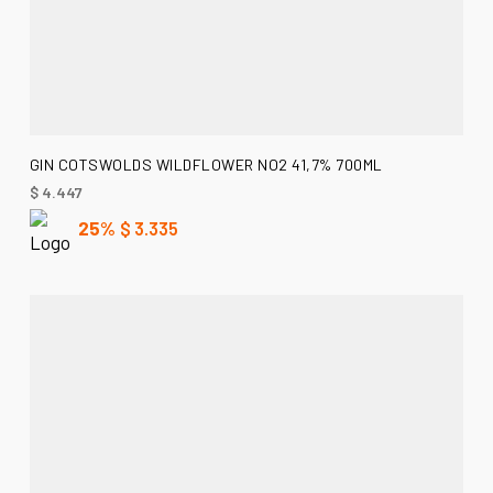
AÑADIR AL CARRITO
GIN COTSWOLDS WILDFLOWER NO2 41,7% 700ML
$
4.447
25%
$
3.335