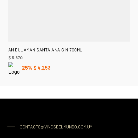
AÑADIR AL CARRITO
AN DULAMAN SANTA ANA GIN 700ML
$
5.670
25%
$
4.253
CONTACTO@VINOSDELMUNDO.COM.UY