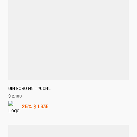
AÑADIR AL CARRITO
GIN BOBO N8 – 700ML
$
2.180
25%
$
1.635