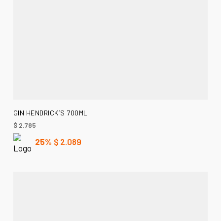
AÑADIR AL CARRITO
GIN HENDRICK´S 700ML
$
2.785
25%
$
2.089