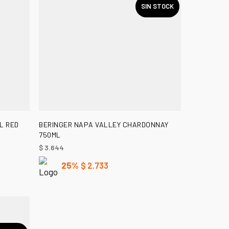
SIN STOCK
LEER MÁS
L RED
BERINGER NAPA VALLEY CHARDONNAY
750ML
$
3.644
25%
$
2.733