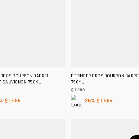
AÑADIR AL CARRITO
AÑADIR AL CARRITO
 BROS BOURBON BARREL
BERINGER BROS BOURBON BARRE
 SAUVIGNON 750ML
750ML
$
1.980
%
$
1.485
25%
$
1.485