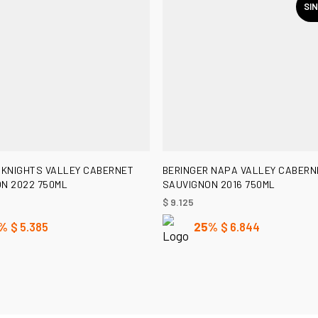
SI
AÑADIR AL CARRITO
LEER MÁS
 KNIGHTS VALLEY CABERNET
BERINGER NAPA VALLEY CABERN
N 2022 750ML
SAUVIGNON 2016 750ML
$
9.125
%
$
5.385
25%
$
6.844