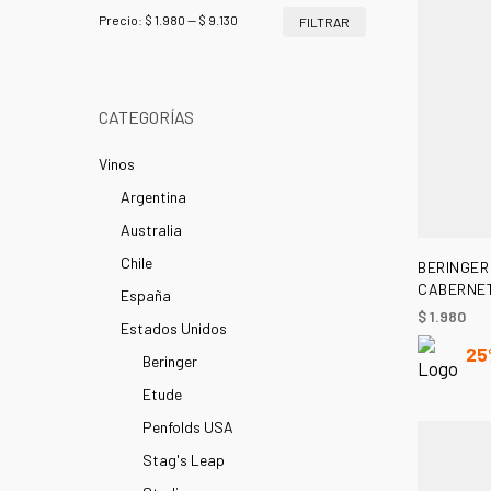
Precio
Precio
Precio:
$ 1.980
—
$ 9.130
FILTRAR
mínimo
máximo
CATEGORÍAS
Vinos
Argentina
Australia
Chile
BERINGER
CABERNET
España
$
1.980
Estados Unidos
25
Beringer
Etude
Penfolds USA
Stag's Leap