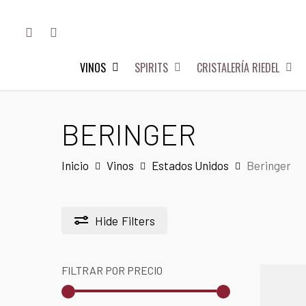
Skip
FACEBOOK
INSTAGRAM
to
main
VINOS
SPIRITS
CRISTALERÍA RIEDEL
content
Hit enter to search or ESC to close
BERINGER
Inicio
Vinos
Estados Unidos
Beringer
Hide
Filters
FILTRAR POR PRECIO