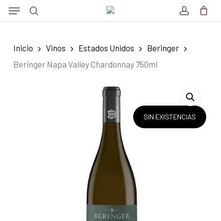
Menu
Skip
Menu
to
search
account
main
Inicio
Vinos
Estados Unidos
Beringer
content
Beringer Napa Valley Chardonnay 750ml
SIN EXISTENCIAS