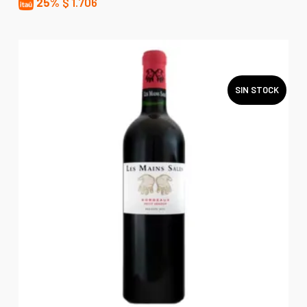
25%
$
1.706
SIN STOCK