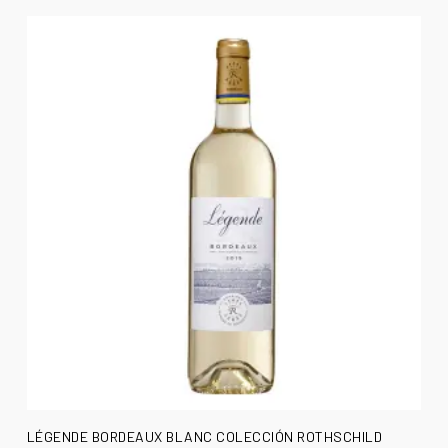
AÑADIR AL CARRITO
LÉGENDE BORDEAUX BLANC COLECCIÓN ROTHSCHILD