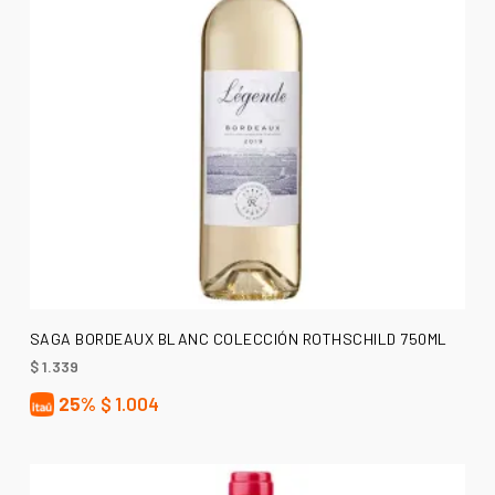
AÑADIR AL CARRITO
SAGA BORDEAUX BLANC COLECCIÓN ROTHSCHILD 750ML
$
1.339
25%
$
1.004