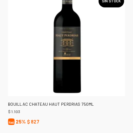
SIN STOCK
LEER MÁS
BOUILLAC CHATEAU HAUT PERDRIAS 750ML
$
1.103
25%
$
827