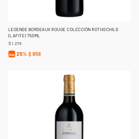
AÑADIR AL CARRITO
LEGENDE BORDEAUX ROUGE COLECCIÓN ROTHSCHILD
(LAFITE) 750ML
$
1.275
25%
$
956