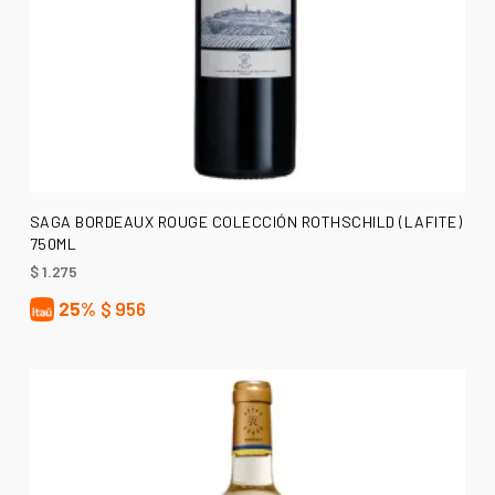
AÑADIR AL CARRITO
SAGA BORDEAUX ROUGE COLECCIÓN ROTHSCHILD (LAFITE)
750ML
$
1.275
25%
$
956