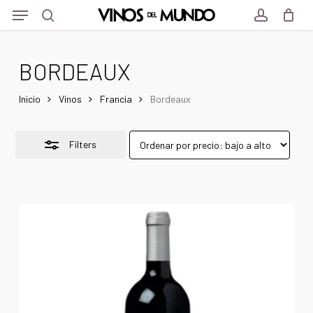
Menu
Skip
Menu
to
Close
search
account
main
Filters
BORDEAUX
content
Inicio
Vinos
Francia
Bordeaux
Filters