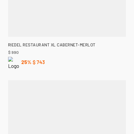
AÑADIR AL CARRITO
RIEDEL RESTAURANT XL CABERNET-MERLOT
$
990
25%
$
743