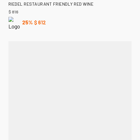
AÑADIR AL CARRITO
RIEDEL RESTAURANT FRIENDLY RED WINE
$
816
25%
$
612