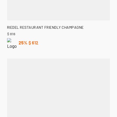
AÑADIR AL CARRITO
RIEDEL RESTAURANT FRIENDLY CHAMPAGNE
$
816
25%
$
612