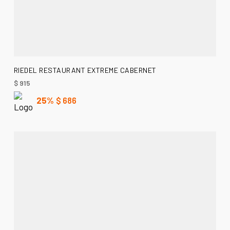
AÑADIR AL CARRITO
RIEDEL RESTAURANT EXTREME CABERNET
$
915
25%
$
686