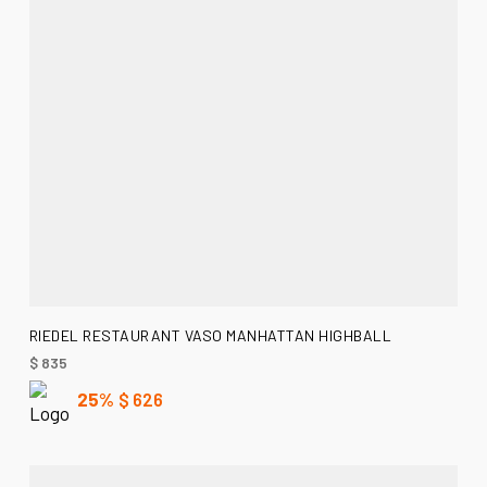
AÑADIR AL CARRITO
RIEDEL RESTAURANT VASO MANHATTAN HIGHBALL
$
835
25%
$
626