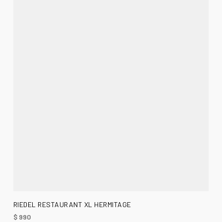
AÑADIR AL CARRITO
RIEDEL RESTAURANT XL HERMITAGE
$
990