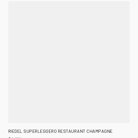
AÑADIR AL CARRITO
RIEDEL SUPERLEGGERO RESTAURANT CHAMPAGNE