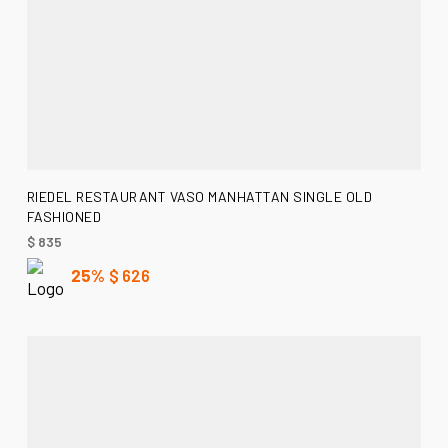
AÑADIR AL CARRITO
RIEDEL RESTAURANT VASO MANHATTAN SINGLE OLD
FASHIONED
$
835
25%
$
626