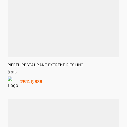
AÑADIR AL CARRITO
RIEDEL RESTAURANT EXTREME RIESLING
$
915
25%
$
686