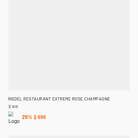
AÑADIR AL CARRITO
RIEDEL RESTAURANT EXTREME ROSE CHAMPAGNE
$
915
25%
$
686