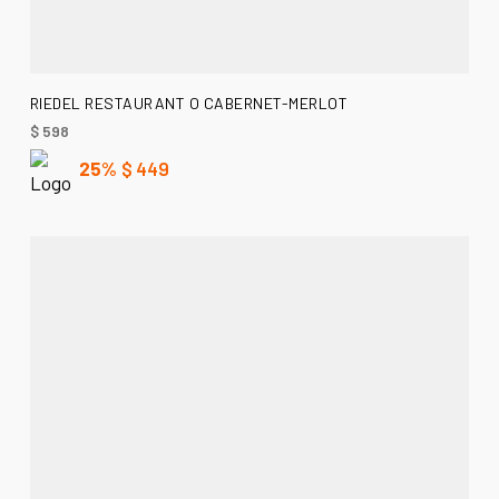
AÑADIR AL CARRITO
RIEDEL RESTAURANT O CABERNET-MERLOT
$
598
25%
$
449