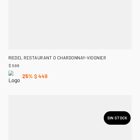
AÑADIR AL CARRITO
RIEDEL RESTAURANT O CHARDONNAY-VIOGNIER
$
598
25%
$
449
SIN STOCK