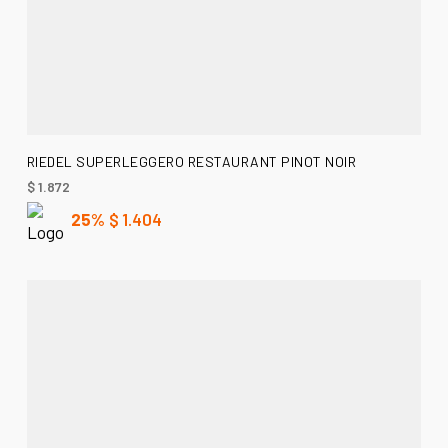
AÑADIR AL CARRITO
RIEDEL SUPERLEGGERO RESTAURANT PINOT NOIR
$
1.872
25%
$
1.404