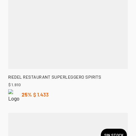
AÑADIR AL CARRITO
RIEDEL RESTAURANT SUPERLEGGERO SPIRITS
$
1.910
25%
$
1.433
SIN STOCK