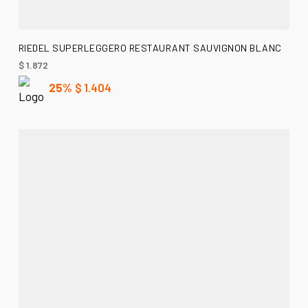
AÑADIR AL CARRITO
RIEDEL SUPERLEGGERO RESTAURANT SAUVIGNON BLANC
$
1.872
25%
$
1.404