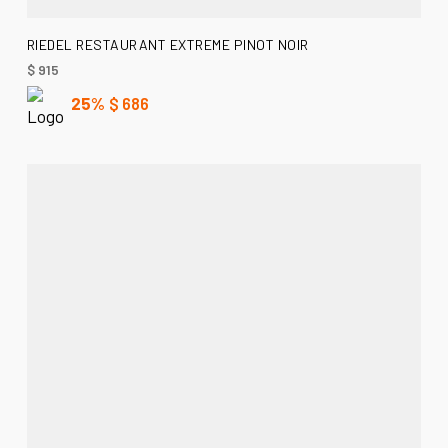
AÑADIR AL CARRITO
RIEDEL RESTAURANT EXTREME PINOT NOIR
$
915
25%
$
686