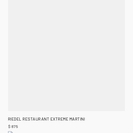
AÑADIR AL CARRITO
RIEDEL RESTAURANT EXTREME MARTINI
$
875