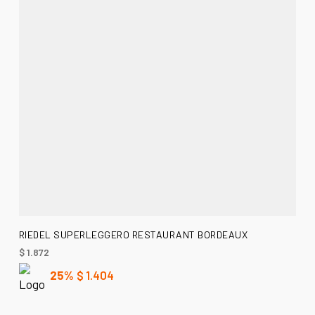
AÑADIR AL CARRITO
RIEDEL SUPERLEGGERO RESTAURANT BORDEAUX
$
1.872
25%
$
1.404