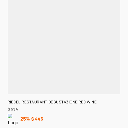
AÑADIR AL CARRITO
RIEDEL RESTAURANT DEGUSTAZIONE RED WINE
$
594
25%
$
446