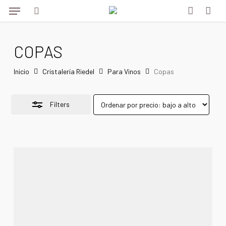
Menu
Skip
to
Close
search
account
main
Filters
COPAS
content
Inicio
Cristalería Riedel
Para Vinos
Copas
Filters