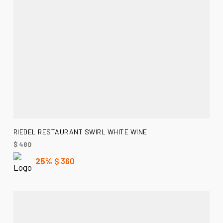
AÑADIR AL CARRITO
RIEDEL RESTAURANT SWIRL WHITE WINE
$
480
25%
$
360