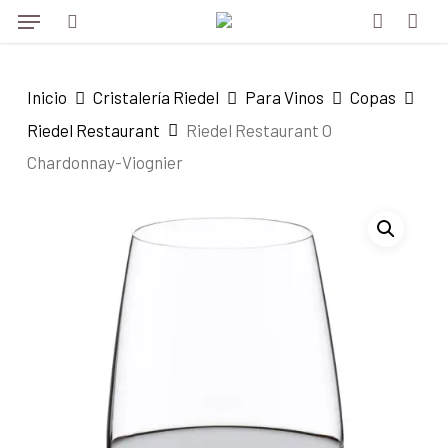
Menu
Skip
to
search
account
main
Inicio
Cristalería Riedel
Para Vinos
Copas
content
Riedel Restaurant
Riedel Restaurant O
Chardonnay-Viognier