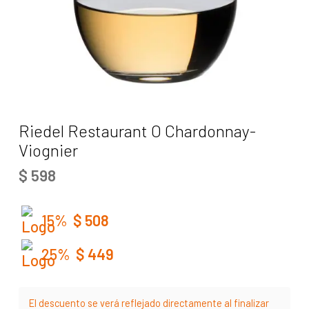
Riedel Restaurant O Chardonnay-
Viognier
$
598
15%
$
508
25%
$
449
El descuento se verá reflejado directamente al finalizar