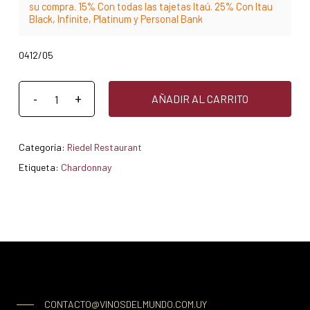
su compra. 15% Con todas las tajetas Itaú. 25% Con Itau
Black, Infinite, Platinum y Personal Bank
0412/05
AÑADIR AL CARRITO
Categoría:
Riedel Restaurant
Etiqueta:
Chardonnay
CONTACTO@VINOSDELMUNDO.COM.UY