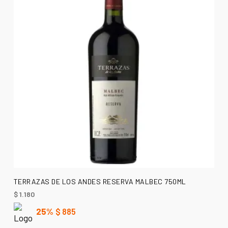
AÑADIR AL CARRITO
TERRAZAS DE LOS ANDES RESERVA MALBEC 750ML
$
1.180
25%
$
885