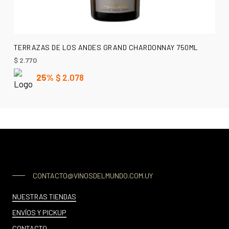
AÑADIR AL CARRITO
TERRAZAS DE LOS ANDES GRAND CHARDONNAY 750ML
$
2.770
25%
$
2.078
CONTACTO@VINOSDELMUNDO.COM.UY
NUESTRAS TIENDAS
ENVÍOS Y PICKUP
CONTACTO