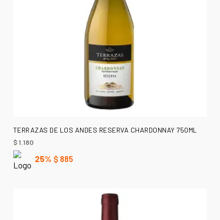
AÑADIR AL CARRITO
TERRAZAS DE LOS ANDES RESERVA CHARDONNAY 750ML
$
1.180
25%
$
885