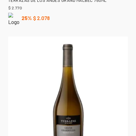
TERRAZAS DE LOS ANDES GRAND MALBEC 750ML
$
2.770
25%
$
2.078