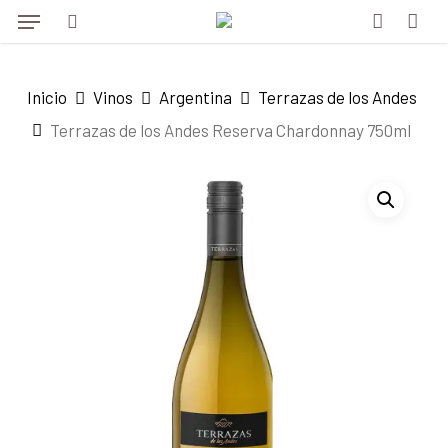
Menu
Skip
to
search
account
main
Inicio
Vinos
Argentina
Terrazas de los Andes
content
Terrazas de los Andes Reserva Chardonnay 750ml