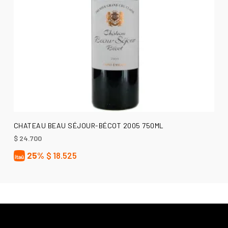
AÑADIR AL CARRITO
CHATEAU BEAU SÉJOUR-BÉCOT 2005 750ML
$
24.700
25%
$
18.525