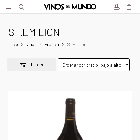
Menu
Skip
Menu
to
Close
search
account
main
Filters
ST.EMILION
content
Inicio
Vinos
Francia
St.Emilion
Filters