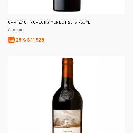
AÑADIR AL CARRITO
CHATEAU TROPLONG MONDOT 2016 750ML
$
15.900
25%
$
11.925