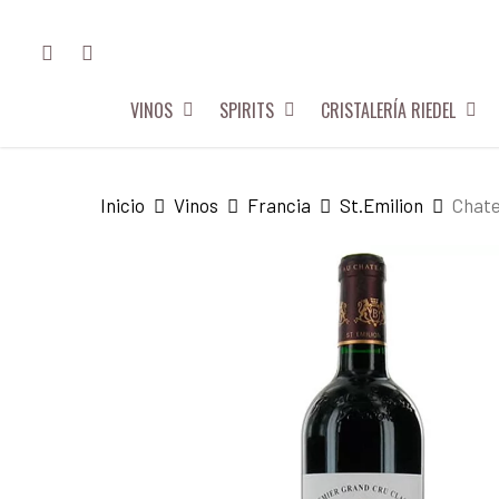
Skip
FACEBOOK
INSTAGRAM
to
main
VINOS
SPIRITS
CRISTALERÍA RIEDEL
content
Hit enter to search or ESC to close
Inicio
Vinos
Francia
St.Emilion
Chate