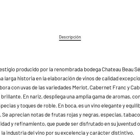
Descripción
restigio producido por la renombrada bodega Chateau Beau Séj
a larga historia en la elaboración de vinos de calidad excepc
 elabora con uvas de las variedades Merlot, Cabernet Franc y Ca
y brillante. En nariz, despliega una amplia gama de aromas, c
ecias y toques de roble. En boca, es un vino elegante y equili
 aprecian notas de frutas rojas y negras, especias, tabaco y v
idad y refinamiento, que puede ser disfrutado en su juventud 
la industria del vino por su excelencia y carácter distintivo.