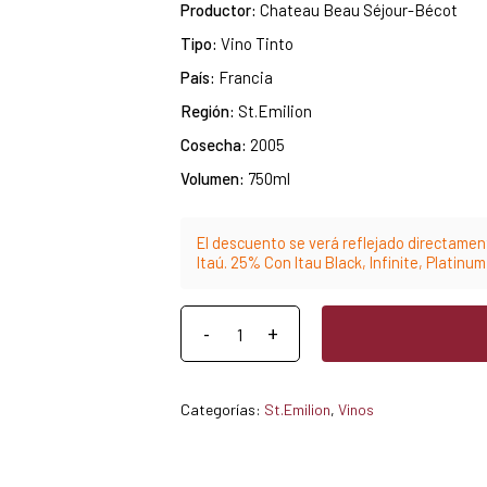
Productor:
Chateau Beau Séjour-Bécot
Tipo:
Vino Tinto
País:
Francia
Región:
St.Emilion
Cosecha:
2005
Volumen:
750ml
El descuento se verá reflejado directament
Itaú. 25% Con Itau Black, Infinite, Platinu
Categorías:
St.Emilion
,
Vinos