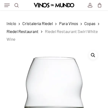
Menu
Skip
Menu
to
search
account
main
Inicio
Cristalería Riedel
Para Vinos
Copas
content
Riedel Restaurant
Riedel Restaurant Swirl White
Wine