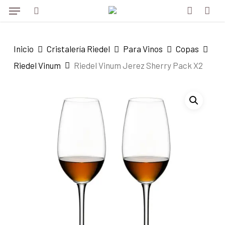
Menu
Skip
to
search
account
main
Inicio
Cristalería Riedel
Para Vinos
Copas
content
Riedel Vinum
Riedel Vinum Jerez Sherry Pack X2