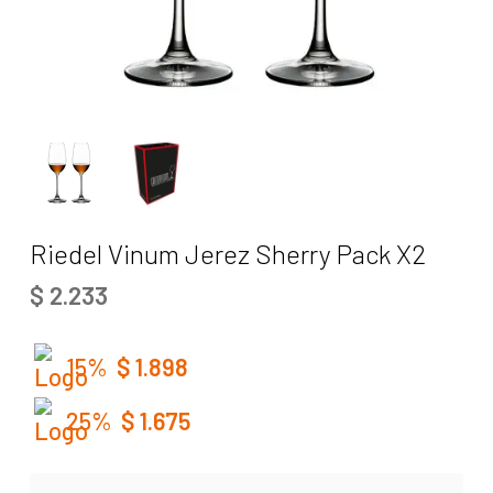
Riedel Vinum Jerez Sherry Pack X2
$
2.233
15%
$
1.898
25%
$
1.675