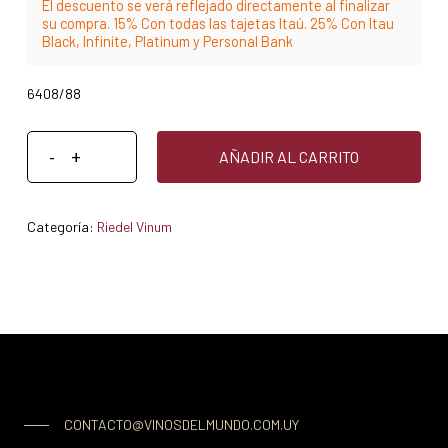
El descuento se verá reflejado directamente al finalizar
su compra. 15% Con todas las tajetas Itaú. 25% Con Itau
Black, Infinite, Platinum y Personal Bank
6408/88
AÑADIR AL CARRITO
Categoría:
Riedel Vinum
CONTACTO@VINOSDELMUNDO.COM.UY