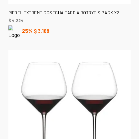
AÑADIR AL CARRITO
RIEDEL EXTREME COSECHA TARDIA BOTRYTIS PACK X2
$
4.224
25%
$
3.168