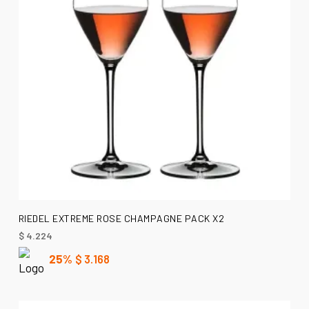
AÑADIR AL CARRITO
RIEDEL EXTREME ROSE CHAMPAGNE PACK X2
$
4.224
25%
$
3.168