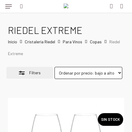
Menu
Skip
Menu
to
Close
search
account
main
Filters
RIEDEL EXTREME
content
Inicio
Cristalería Riedel
Para Vinos
Copas
Riedel
Extreme
Filters
SIN STOCK