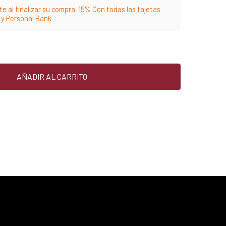
e al finalizar su compra. 15% Con todas las tajetas
m y Personal Bank
AÑADIR AL CARRITO
25% menos para las tarjetas de crédito
Platinum, Infinite, Black y tarjetas de crédito y
débito de Personal Bank.