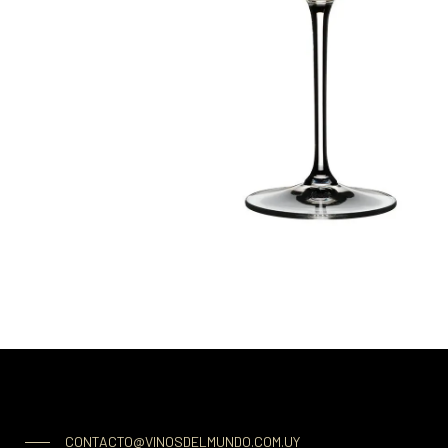
CONTACTO@VINOSDELMUNDO.COM.UY