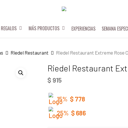
REGALOS
MÁS PRODUCTOS
EXPERIENCIAS
SEMANA ESPEC
as
Riedel Restaurant
Riedel Restaurant Extreme Rose
Riedel Restaurant E
$
915
15%
$
778
25%
$
686