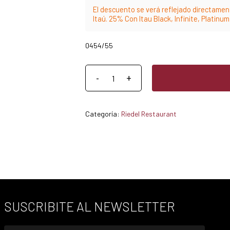
El descuento se verá reflejado directament
Itaú. 25% Con Itau Black, Infinite, Platinu
0454/55
Categoría:
Riedel Restaurant
SUSCRIBITE AL NEWSLETTER