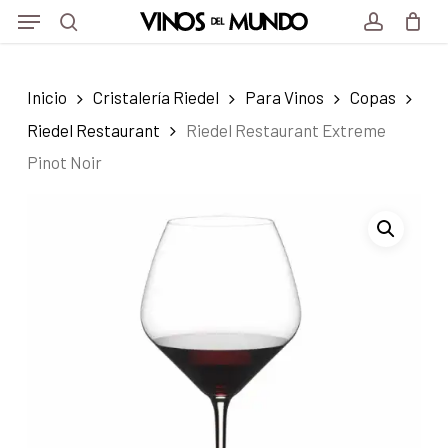
Menu
Skip
Menu
to
search
account
main
Inicio
Cristalería Riedel
Para Vinos
Copas
content
Riedel Restaurant
Riedel Restaurant Extreme
Pinot Noir