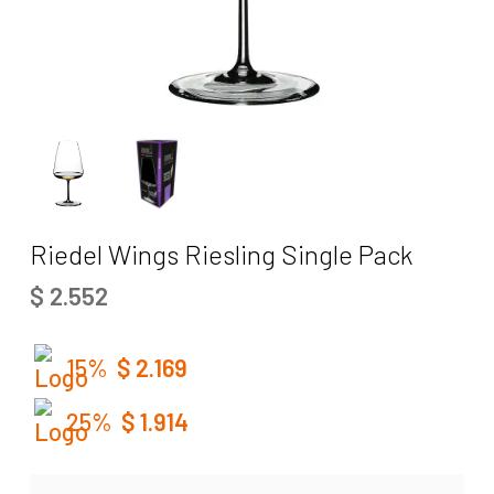
Riedel Wings Riesling Single Pack
$
2.552
15%
$
2.169
25%
$
1.914