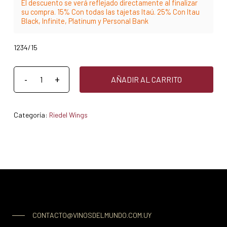
El descuento se verá reflejado directamente al finalizar
su compra. 15% Con todas las tajetas Itaú. 25% Con Itau
Black, Infinite, Platinum y Personal Bank
1234/15
AÑADIR AL CARRITO
Categoría:
Riedel Wings
CONTACTO@VINOSDELMUNDO.COM.UY