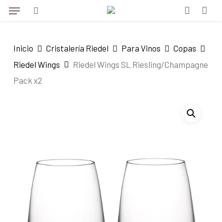
Menu
Skip
to
search
account
main
Inicio
Cristalería Riedel
Para Vinos
Copas
content
Riedel Wings
Riedel Wings SL Riesling/Champagne
Pack x2