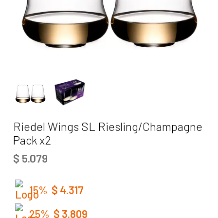
Riedel Wings SL Riesling/Champagne
Pack x2
$
5.079
15%
$
4.317
25%
$
3.809