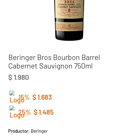
Beringer Bros Bourbon Barrel
Cabernet Sauvignon 750ml
$
1.980
15%
$
1.683
25%
$
1.485
Productor:
Beringer