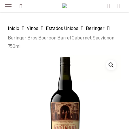
Menu
Skip
Menu
to
search
account
main
Inicio
Vinos
Estados Unidos
Beringer
content
Beringer Bros Bourbon Barrel Cabernet Sauvignon
750ml