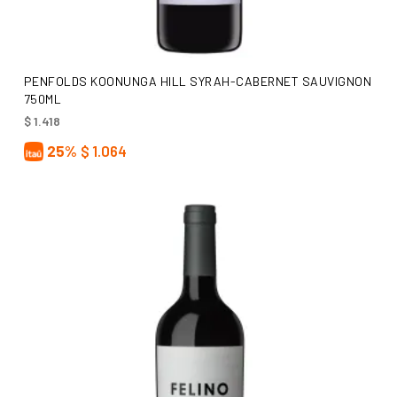
AÑADIR AL CARRITO
PENFOLDS KOONUNGA HILL SYRAH-CABERNET SAUVIGNON
750ML
$
1.418
25%
$
1.064