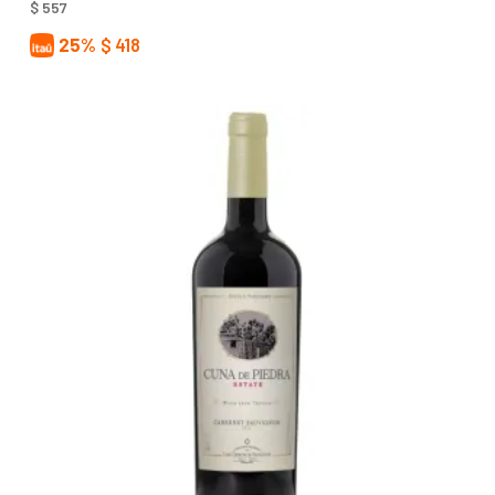
$
557
25%
$
418