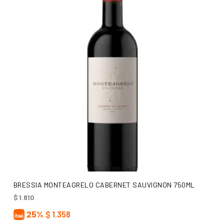
AÑADIR AL CARRITO
BRESSIA MONTEAGRELO CABERNET SAUVIGNON 750ML
$
1.810
25%
$
1.358