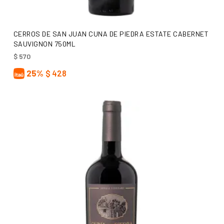
AÑADIR AL CARRITO
CERROS DE SAN JUAN CUNA DE PIEDRA ESTATE CABERNET
SAUVIGNON 750ML
$
570
25%
$
428