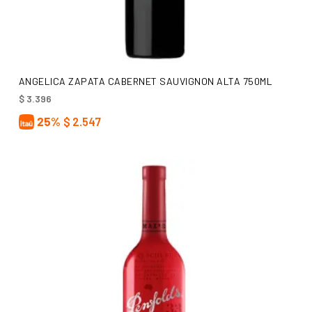
AÑADIR AL CARRITO
ANGELICA ZAPATA CABERNET SAUVIGNON ALTA 750ML
$
3.396
25%
$
2.547