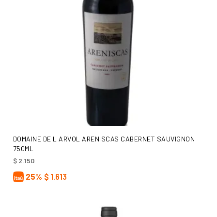
AÑADIR AL CARRITO
DOMAINE DE L ARVOL ARENISCAS CABERNET SAUVIGNON
750ML
$
2.150
25%
$
1.613