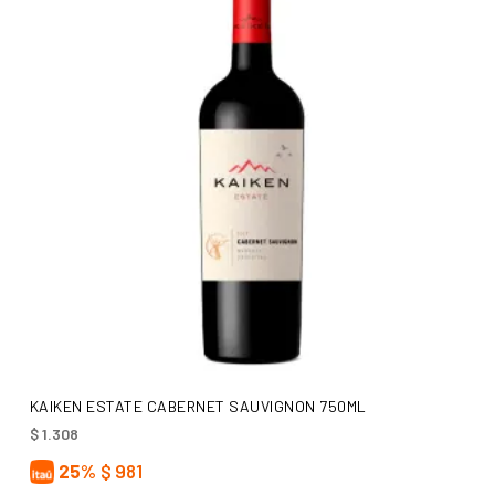
AÑADIR AL CARRITO
KAIKEN ESTATE CABERNET SAUVIGNON 750ML
$
1.308
25%
$
981