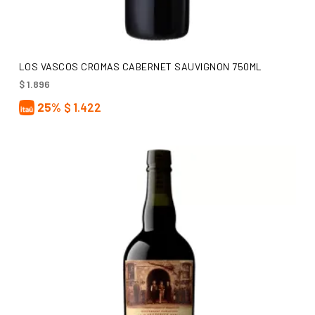
AÑADIR AL CARRITO
LOS VASCOS CROMAS CABERNET SAUVIGNON 750ML
$
1.896
25%
$
1.422