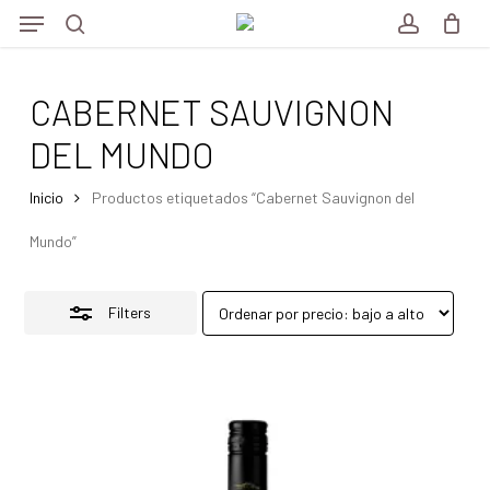
Menu
Skip
Menu
to
Close
search
account
main
Filters
CABERNET SAUVIGNON
content
DEL MUNDO
Inicio
Productos etiquetados “Cabernet Sauvignon del
Mundo”
Filters