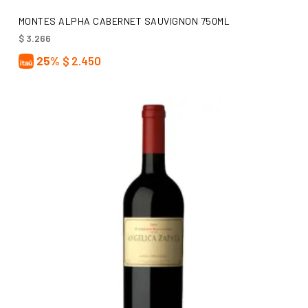
AÑADIR AL CARRITO
MONTES ALPHA CABERNET SAUVIGNON 750ML
$
3.266
25%
$
2.450