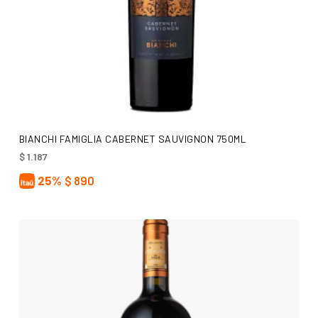
AÑADIR AL CARRITO
BIANCHI FAMIGLIA CABERNET SAUVIGNON 750ML
$
1.187
25%
$
890