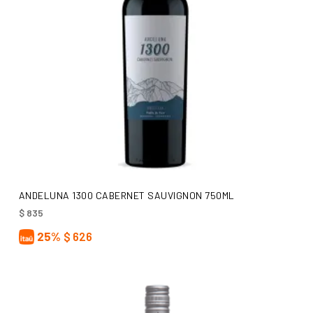
AÑADIR AL CARRITO
ANDELUNA 1300 CABERNET SAUVIGNON 750ML
$
835
25%
$
626