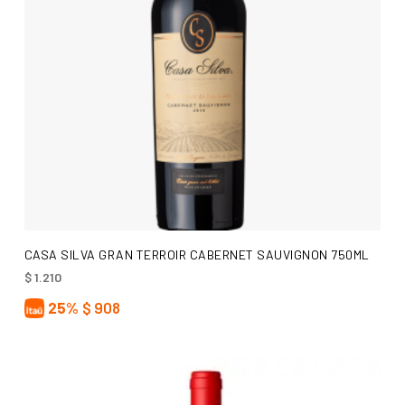
AÑADIR AL CARRITO
CASA SILVA GRAN TERROIR CABERNET SAUVIGNON 750ML
$
1.210
25%
$
908