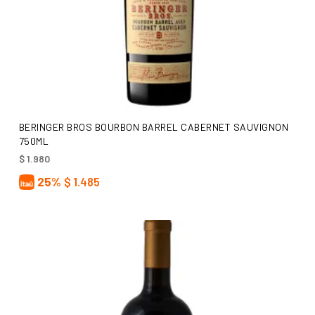
AÑADIR AL CARRITO
BERINGER BROS BOURBON BARREL CABERNET SAUVIGNON
750ML
$
1.980
25%
$
1.485