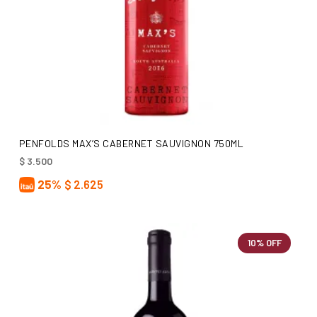
AÑADIR AL CARRITO
PENFOLDS MAX’S CABERNET SAUVIGNON 750ML
$
3.500
25%
$
2.625
10% OFF