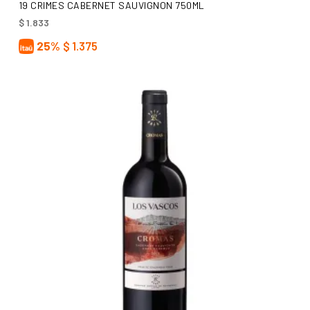
AÑADIR AL CARRITO
19 CRIMES CABERNET SAUVIGNON 750ML
$
1.833
25%
$
1.375