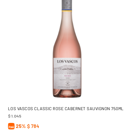
AÑADIR AL CARRITO
LOS VASCOS CLASSIC ROSE CABERNET SAUVIGNON 750ML
$
1.045
25%
$
784