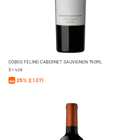
AÑADIR AL CARRITO
COBOS FELINO CABERNET SAUVIGNON 750ML
$
1.428
25%
$
1.071