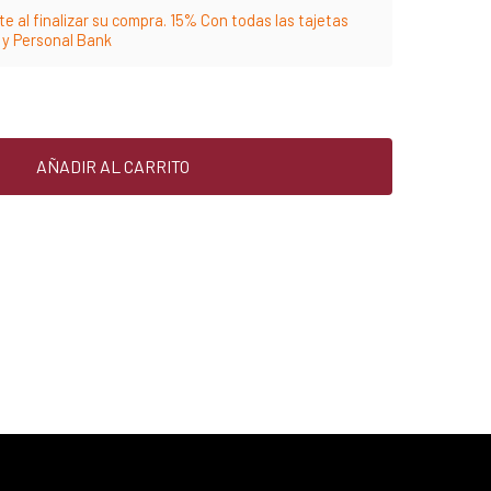
e al finalizar su compra. 15% Con todas las tajetas
m y Personal Bank
AÑADIR AL CARRITO
25% menos para las tarjetas de crédito