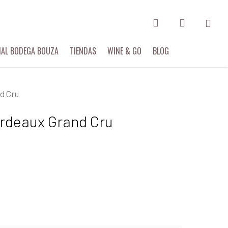
search
account
IAL BODEGA BOUZA
TIENDAS
WINE & GO
BLOG
d Cru
rdeaux Grand Cru