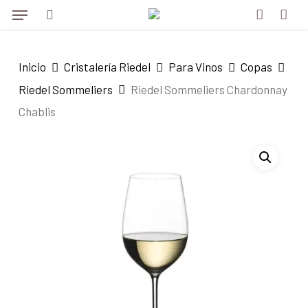
Menu
Skip
to
search
account
main
Inicio
Cristalería Riedel
Para Vinos
Copas
content
Riedel Sommeliers
Riedel Sommeliers Chardonnay
Chablis