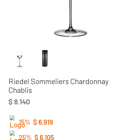
Riedel Sommeliers Chardonnay
Chablis
$
8.140
15%
$
6.919
25%
$
6.105