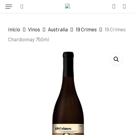
Menu
Skip
to
search
account
main
Inicio
Vinos
Australia
19 Crimes
19 Crimes
content
Chardonnay 750ml