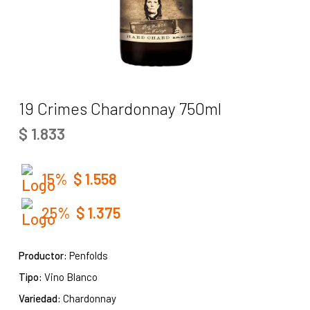
19 Crimes Chardonnay 750ml
$
1.833
15%
$
1.558
25%
$
1.375
Productor:
Penfolds
Tipo:
Vino Blanco
Variedad:
Chardonnay