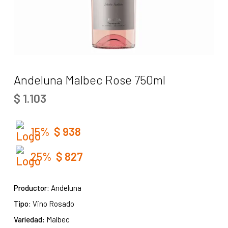
Andeluna Malbec Rose 750ml
$
1.103
15%
$
938
25%
$
827
Productor:
Andeluna
Tipo:
Vino Rosado
Variedad:
Malbec