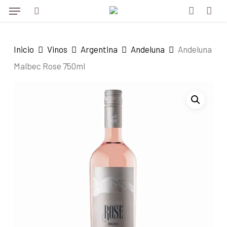
Menu
Skip
Menu
to
search
account
main
Inicio
Vinos
Argentina
Andeluna
Andeluna
content
Malbec Rose 750ml