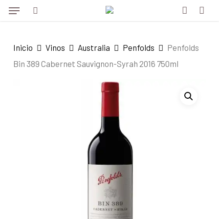
Menu
Skip
to
search
account
main
Inicio
Vinos
Australia
Penfolds
Penfolds
content
Bin 389 Cabernet Sauvignon-Syrah 2016 750ml