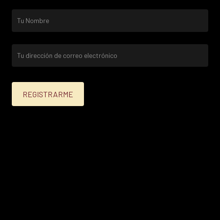
25% menos para las tarjetas de crédito Platinum,
Infinite, Black y tarjetas de crédito y débito de
Personal Bank.
15% menos para las demás tarjetas de crédito y las
tarjetas de débito volar.
Condiciones en
itau.com.uy