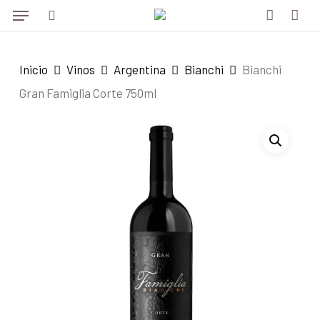
Menu
Skip
to
search
account
main
Inicio
Vinos
Argentina
Bianchi
Bianchi
content
Gran Famiglia Corte 750ml