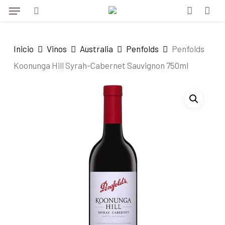
Menu
Skip
Menu
to
search
account
main
Inicio
Vinos
Australia
Penfolds
Penfolds
content
Koonunga Hill Syrah-Cabernet Sauvignon 750ml